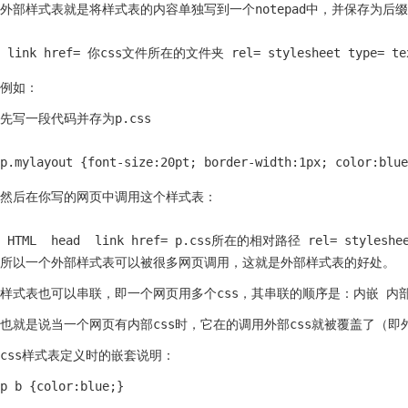
外部样式表就是将样式表的内容单独写到一个notepad中，并保存为后缀为
 link href= 你css文件所在的文件夹 rel= stylesheet type= te
例如：
先写一段代码并存为p.css
p.mylayout {font-size:20pt; border-width:1px; color:blue
然后在你写的网页中调用这个样式表：
 HTML  head  link href= p.css所在的相对路径 rel= stylesheet
所以一个外部样式表可以被很多网页调用，这就是外部样式表的好处。
样式表也可以串联，即一个网页用多个css，其串联的顺序是：内嵌 内
也就是说当一个网页有内部css时，它在的调用外部css就被覆盖了（即外
css样式表定义时的嵌套说明：
p b {color:blue;}