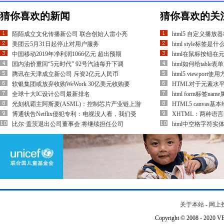
猜你喜欢的新闻
猜你喜欢的关
陌陌成立文化传播新公司 联合创始人雷小亮
html5 自定义播放
美团云5月31日起停止对用户服务
html style标签是
中国移动2019年净利润1066亿元 超出预期
html在鼠标按钮
国内油价重回“5元时代” 92号汽油每升下调
html如何给table
腾讯在天津成立新公司 斥资2亿元人民币
html5 viewpor
软银集团或放弃收购WeWork 30亿美元收购要
HTML对于元素水
全球十大IC设计公司最新排名
html form标签na
光刻机霸主阿斯麦(ASML)：控制芯片产业链上游
HTML5 canva
博通状告Netflix侵犯专利：电视没人看，我们受
XHTML：两种语
比尔·盖茨退出公司董事会 将继续担任公司
html中空格字符实
关于本站
-
网上
Copyright © 2008 - 202