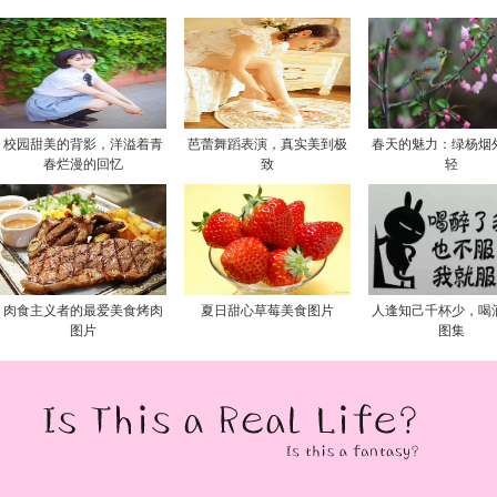
校园甜美的背影，洋溢着青
芭蕾舞蹈表演，真实美到极
春天的魅力：绿杨烟
春烂漫的回忆
致
轻
肉食主义者的最爱美食烤肉
夏日甜心草莓美食图片
人逢知己千杯少，喝
图片
图集