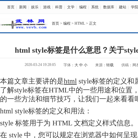
首页
|
新闻
|
娱乐
|
游戏
|
科普
|
文学
|
编程
|
系统
|
数据库
|
建站
|
学
首页
>
编程
>
HTML
> 正文
html style标签是什么意思？关于st
2020-03-24 19:28:05
字体：
大
中
小
来源：
转载
供稿：网
本篇文章主要讲的是
html
style标签的定义
了解style标签在HTML中的一些用途和位
的一些方法和细节技巧，让我们一起来看看
html style标签的定义和用法：
style 标签用于为 HTML 文档定义样式信息。
在 style 中，您可以规定在
浏览器
中如何呈现 