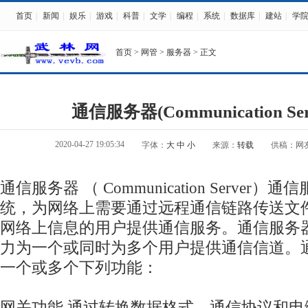
首页
|
新闻
|
娱乐
|
游戏
|
科普
|
文学
|
编程
|
系统
|
数据库
|
建站
|
学
首页
>
网管
>
服务器
> 正文
通信服务器(Communication Se
2020-04-27 19:05:34
字体：
大
中
小
来源：
转载
供稿：网
通信服务器 （ Communication Server）
通信
统，为网络上需要通过远程通信链路传送文
网络上信息的用户提供通信服务。通信服务
力为一个或同时为多个用户提供通信信道。
一个或多个下列功能：
网关功能 通过转换数据格式、通信协议和