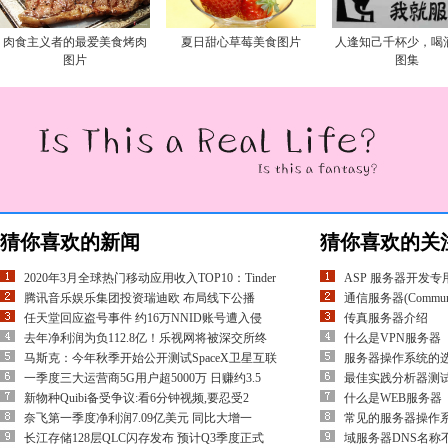
肉食主义者的最爱美食烤肉
夏日甜心草莓美食图片
人逢知己千杯少，喝
图片
图集
猜你喜欢的新闻
猜你喜欢的关
2020年3月全球热门移动应用收入TOP10：Tinder
ASP 服务器开发
腾讯音乐娱乐集团投资瑞迪欧 布局线下公播
通信服务器(Communica
任天堂回应盗号事件 约16万NNID账号遭入侵
传真服务器介绍
去年净利润为负112.8亿！乐视网将被深交所终
什么是VPN服务器
马斯克：今年秋季开始公开测试SpaceX卫星互联
服务器操作系统的
一季度三大运营商5G用户超5000万 日赚约3.5
最佳实践分析器测
新物种Quibi备受争议:看6分钟视频,要忍受2
什么是WEB服务器
奈飞第一季度净利润7.09亿美元 同比大增一
常见的服务器操作
长江存储128层QLC闪存发布 预计Q3季度正式
域服务器DNS名称