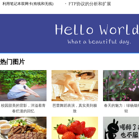
利用笔记本双网卡(有线和无线)
FTP协议的分析和扩展
热门图片
校园甜美的背影，洋溢着青
芭蕾舞蹈表演，真实美到极
春天的魅力：绿杨烟
春烂漫的回忆
致
轻