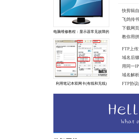
快剪辑
飞鸽传
下载网页
电脑维修教程：显示器常见故障的
教你用拼
FTP上
域名后
用同一I
域名解析
利用笔记本双网卡(有线和无线)
FTP协