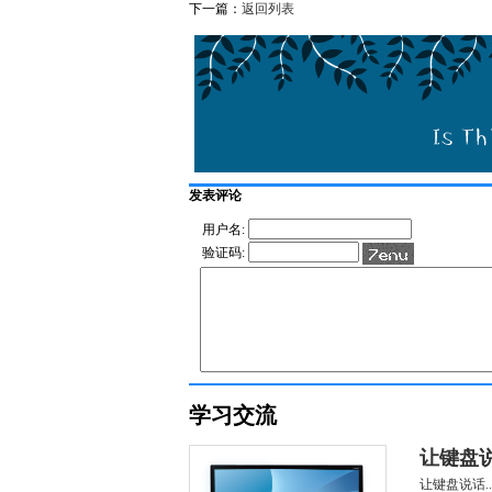
下一篇：
返回列表
发表评论
用户名:
验证码:
学习交流
让键盘
让键盘说话..