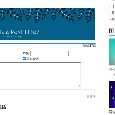
什
显
使
图
共有
0
条评论
密码:
匿名发表
什
更多
说话
网
.