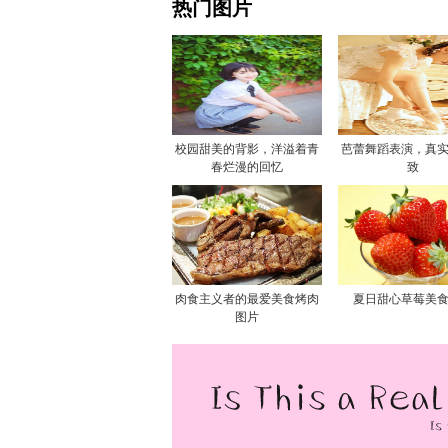
热门图片
校园甜美的背影，洋溢着青
芭蕾舞蹈表演，真
春烂漫的回忆
致
肉食主义者的最爱美食烤肉
夏日甜心草莓美
图片