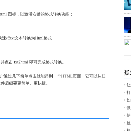
xt2html 图标，以激活右键的格式转换功能；
点击 txt2html 即可完成格式转换。
疑
的用户通过几下简单点击就能得到一个HTML页面，它可以从任
改文件后缀要更简单、更快捷。
让
打
如
做
使
显
机