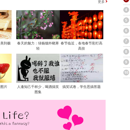
更多
实美到极
春天的魅力：绿杨烟外晓寒
春节临近，各地春节彩灯高
轻
高挂
食图片
人逢知己千杯少，喝酒搞笑
搞笑试卷，学生恶搞答题
图集