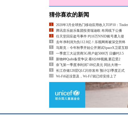
猜你喜欢的新闻
2020年3月全球热门移动应用收入TOP10：Tinder
腾讯音乐娱乐集团投资瑞迪欧 布局线下公播
任天堂回应盗号事件 约16万NNID账号遭入侵
去年净利润为负112.8亿！乐视网将被深交所终
马斯克：今年秋季开始公开测试SpaceX卫星互
一季度三大运营商5G用户超5000万 日赚约3.5
新物种Quibi备受争议:看6分钟视频,要忍受2
奈飞第一季度净利润7.09亿美元 同比大增一
长江存储128层QLC闪存发布 预计Q3季度正式
Wi-Fi6还没普及，Wi-Fi7就已经安排上了