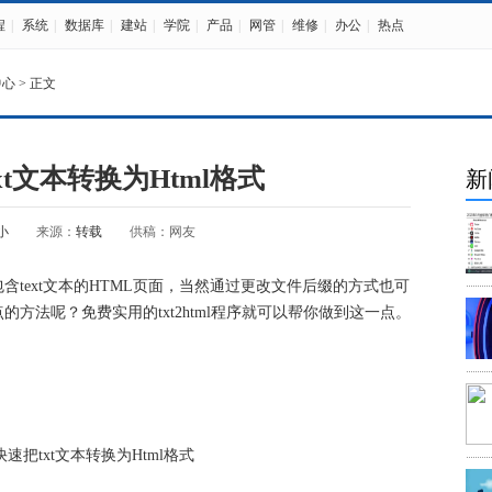
程
|
系统
|
数据库
|
建站
|
学院
|
产品
|
网管
|
维修
|
办公
|
热点
中心
> 正文
t文本转换为Html格式
新
小
来源：
转载
供稿：网友
ext文本的HTML页面，当然通过更改文件后缀的方式也可
方法呢？免费实用的txt2html程序就可以帮你做到这一点。