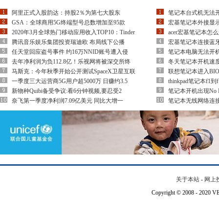
阿里正式入股韵达：持股2％为第七大股东
笔记本台式机无法
GSA：全球商用5G终端型号总数增加至95款
宏基笔记本外接显
2020年3月全球热门移动应用收入TOP10：Tinder
acer宏基笔记本怎
腾讯音乐娱乐集团投资瑞迪欧 布局线下公播
宏基笔记本连接蓝
任天堂回应盗号事件 约16万NNID账号遭入侵
笔记本电脑无法开
去年净利润为负112.8亿！乐视网将被深交所终
冬天笔记本开机速
马斯克：今年秋季开始公开测试SpaceX卫星互联
联想笔记本进入BI
一季度三大运营商5G用户超5000万 日赚约3.5
thinkpad笔记本f1
新物种Quibi备受争议:看6分钟视频,要忍受2
笔记本开机出现No B
奈飞第一季度净利润7.09亿美元 同比大增一
笔记本无线网络连
关于本站
-
网上
Copyright © 2008 - 202