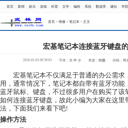
首页
|
新闻
|
娱乐
|
游戏
|
科普
|
文学
|
编程
|
系统
|
数据库
|
建站
|
学
首页
>
维修
>
笔记本
> 正文
宏基笔记本连接蓝牙键盘
2020-05-03 09:39:03
字体：
大
中
小
来源：
转载
供稿：网
宏基笔记本不仅满足于普通的办公需求，
用，通常情况下，笔记本都自带有蓝牙功能
蓝牙鼠标、键盘，不过很多用户在购买了该
如何连接蓝牙键盘，故此小编为大家在这里
法，下面我们来看下吧!
操作方法