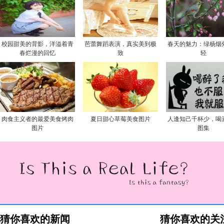
校园甜美的背影，洋溢着青
芭蕾舞蹈表演，真实美到极
春天的魅力：绿杨烟
春烂漫的回忆
致
轻
肉食主义者的最爱美食烤肉
夏日甜心草莓美食图片
人逢知己千杯少，喝
图片
图集
猜你喜欢的新闻
猜你喜欢的关