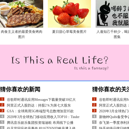
肉食主义者的最爱美食烤肉
夏日甜心草莓美食图片
人逢知己千杯少，喝
图片
图集
猜你喜欢的新闻
猜你喜欢的关
谷歌即时通讯应用Messages下载量突破10亿大
谷歌即时通讯应用Me
阿里正式入股韵达：持股2％为第七大股东
阿里正式入股韵达
GSA：全球商用5G终端型号总数增加至95款
2020年3月全球热门
2020年3月全球热门移动应用收入TOP10：Tinder
新物种Quibi备受争
腾讯音乐娱乐集团投资瑞迪欧 布局线下公播
奈飞第一季度净利润7
任天堂回应盗号事件 约16万NNID账号遭入侵
快手超级品牌日销售