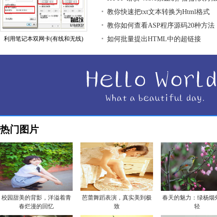
教你快速把txt文本转换为Html格式
教你如何查看ASP程序源码20种方法
利用笔记本双网卡(有线和无线)
如何批量提出HTML中的超链接
热门图片
校园甜美的背影，洋溢着青
芭蕾舞蹈表演，真实美到极
春天的魅力：绿杨烟
春烂漫的回忆
致
轻