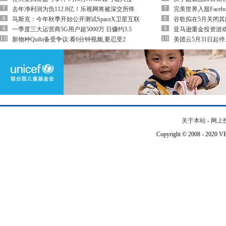
去年净利润为负112.8亿！乐视网将被深交所终
完美世界入股Face
马斯克：今年秋季开始公开测试SpaceX卫星互联
谷歌拟在5月关闭其问答
一季度三大运营商5G用户超5000万 日赚约3.5
亚马逊重金投资游戏
新物种Quibi备受争议:看6分钟视频,要忍受2
美团云5月31日起
关于本站
-
网上
Copyright © 2008 - 202