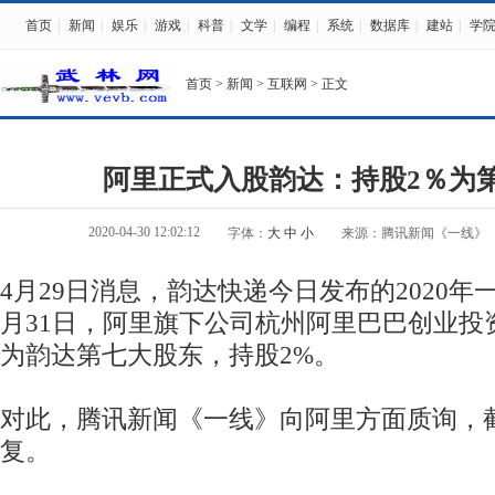
首页
|
新闻
|
娱乐
|
游戏
|
科普
|
文学
|
编程
|
系统
|
数据库
|
建站
|
学
首页
>
新闻
>
互联网
> 正文
阿里正式入股韵达：持股2％为
2020-04-30 12:02:12
字体：
大
中
小
来源：腾讯新闻《一线》
4月29日消息，韵达快递今日发布的2020年
月31日，阿里旗下公司杭州阿里巴巴创业投
为韵达第七大股东，持股2%。
对此，腾讯新闻《一线》向阿里方面质询，
复。