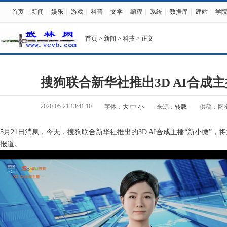
首页
|
新闻
|
娱乐
|
游戏
|
科普
|
文学
|
编程
|
系统
|
数据库
|
建站
|
学
首页
>
新闻
>
科技
> 正文
搜狗联合新华社推出3D AI合成主
2020-05-21 13:41:10
字体：
大
中
小
来源：
转载
供稿：网
5月21日消息，今天，搜狗联合新华社推出的3D AI合成主播“新小微”
报道。