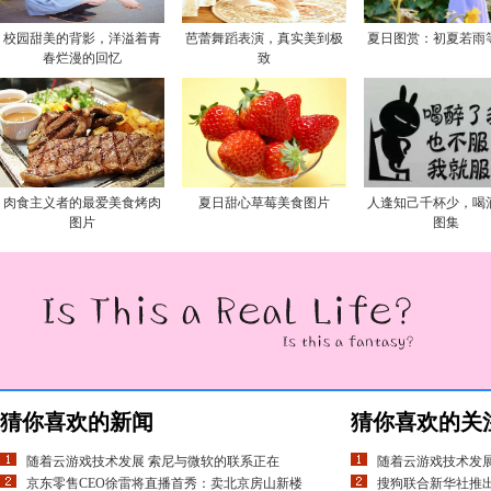
校园甜美的背影，洋溢着青
芭蕾舞蹈表演，真实美到极
夏日图赏：初夏若雨
春烂漫的回忆
致
肉食主义者的最爱美食烤肉
夏日甜心草莓美食图片
人逢知己千杯少，喝
图片
图集
猜你喜欢的新闻
猜你喜欢的关
随着云游戏技术发展 索尼与微软的联系正在
随着云游戏技术发展
京东零售CEO徐雷将直播首秀：卖北京房山新楼
搜狗联合新华社推出3