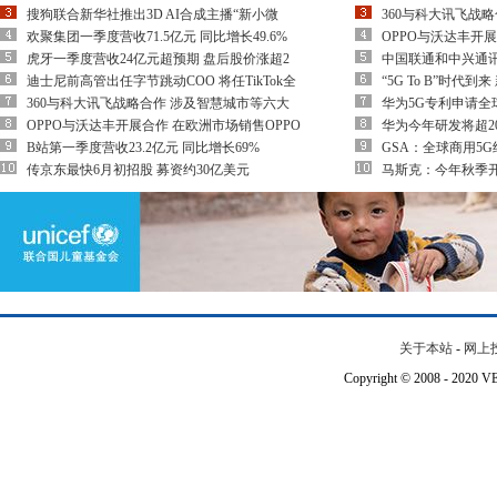
搜狗联合新华社推出3D AI合成主播“新小微
360与科大讯飞战
欢聚集团一季度营收71.5亿元 同比增长49.6%
OPPO与沃达丰开展
虎牙一季度营收24亿元超预期 盘后股价涨超2
中国联通和中兴通讯
迪士尼前高管出任字节跳动COO 将任TikTok全
“5G To B”时代
360与科大讯飞战略合作 涉及智慧城市等六大
华为5G专利申请全球
OPPO与沃达丰开展合作 在欧洲市场销售OPPO
华为今年研发将超2
B站第一季度营收23.2亿元 同比增长69%
GSA：全球商用5
传京东最快6月初招股 募资约30亿美元
马斯克：今年秋季开
关于本站
-
网上
Copyright © 2008 - 202