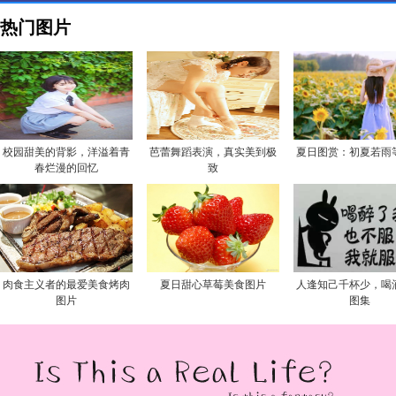
热门图片
校园甜美的背影，洋溢着青
芭蕾舞蹈表演，真实美到极
夏日图赏：初夏若雨
春烂漫的回忆
致
肉食主义者的最爱美食烤肉
夏日甜心草莓美食图片
人逢知己千杯少，喝
图片
图集