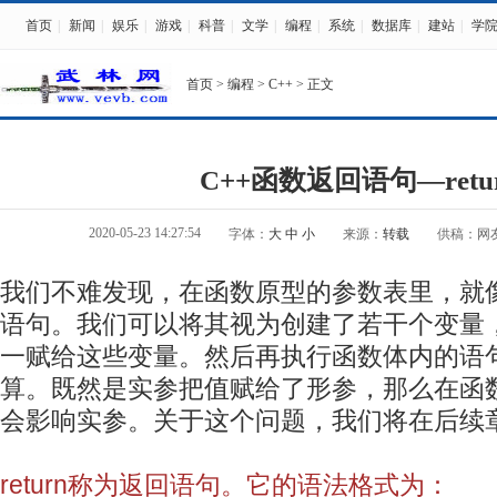
首页
|
新闻
|
娱乐
|
游戏
|
科普
|
文学
|
编程
|
系统
|
数据库
|
建站
|
学
首页
>
编程
>
C++
> 正文
C++函数返回语句—retu
2020-05-23 14:27:54
字体：
大
中
小
来源：
转载
供稿：网
我们不难发现，在函数原型的参数表里，就
语句。我们可以将其视为创建了若干个变量
一赋给这些变量。然后再执行函数体内的语
算。既然是实参把值赋给了形参，那么在函
会影响实参。关于这个问题，我们将在后续
return称为返回语句。它的语法格式为：