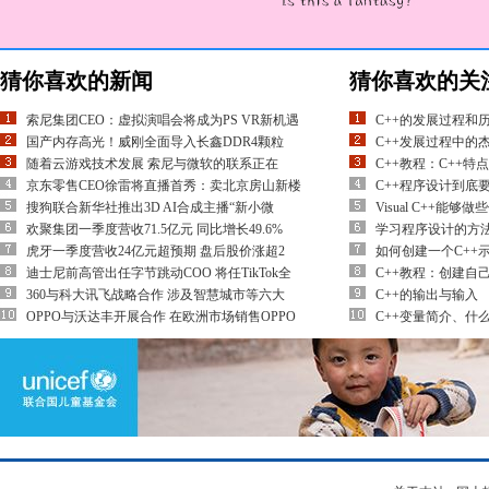
猜你喜欢的新闻
猜你喜欢的关
索尼集团CEO：虚拟演唱会将成为PS VR新机遇
C++的发展过程和
国产内存高光！威刚全面导入长鑫DDR4颗粒
C++发展过程中的
随着云游戏技术发展 索尼与微软的联系正在
C++教程：C++特
京东零售CEO徐雷将直播首秀：卖北京房山新楼
C++程序设计到底
搜狗联合新华社推出3D AI合成主播“新小微
Visual C++能够
欢聚集团一季度营收71.5亿元 同比增长49.6%
学习程序设计的方
虎牙一季度营收24亿元超预期 盘后股价涨超2
如何创建一个C++
迪士尼前高管出任字节跳动COO 将任TikTok全
C++教程：创建自己的
360与科大讯飞战略合作 涉及智慧城市等六大
C++的输出与输入
OPPO与沃达丰开展合作 在欧洲市场销售OPPO
C++变量简介、什