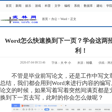
首页
|
新闻
|
娱乐
|
游戏
|
科普
|
文学
|
编程
|
系统
|
数据库
|
建站
|
学
首页
>
办公
>
Word
> 正文
Word怎么快速换到下一页？学会这两
利！
2020-07-04 09:53:46
字体：
大
中
小
来源：
转载
供稿：网
不管是毕业前写论文，还是工作中写文章
总结，我们都会用到Word来进行内容的编
论文的时候，如果写着写着突然间满页都是
换到下一页去写，此时的你会怎么做呢？