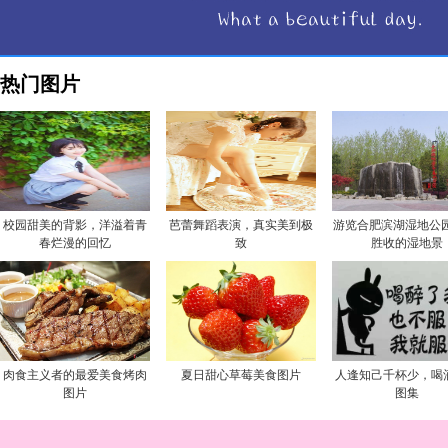
热门图片
校园甜美的背影，洋溢着青
芭蕾舞蹈表演，真实美到极
游览合肥滨湖湿地公园
春烂漫的回忆
致
胜收的湿地景
肉食主义者的最爱美食烤肉
夏日甜心草莓美食图片
人逢知己千杯少，喝
图片
图集