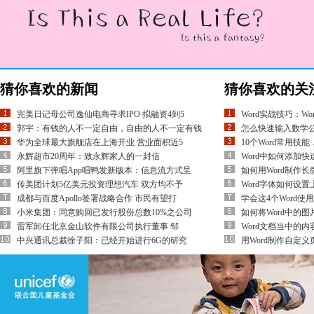
猜你喜欢的新闻
猜你喜欢的关
完美日记母公司逸仙电商寻求IPO 拟融资4到5
Word实战技巧：W
郭宇：有钱的人不一定自由，自由的人不一定有钱
怎么快速输入数学公式？
华为全球最大旗舰店在上海开业 营业面积近5
10个Word常用技
永辉超市20周年：致永辉家人的一封信
Word中如何添加
阿里旗下弹唱App唱鸭发新版本：信息流方式呈
如何用Word制作
传美团计划5亿美元投资理想汽车 双方均不予
Word字体如何设置
成都与百度Apollo签署战略合作 市民有望打
学会这4个Word
小米集团：同意购回已发行股份总数10%之公司
如何将Word中的图
雷军卸任北京金山软件有限公司执行董事 邹
Word文档当中的
中兴通讯总裁徐子阳：已经开始进行6G的研究
用Word制作自定