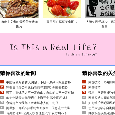
肉食主义者的最爱美食烤肉
夏日甜心草莓美食图片
人逢知己千杯少，喝
图片
图集
猜你喜欢的新闻
猜你喜欢的关
中国移动对资费大调整：下线一系列不限量套餐
网管技巧：巧用UR
完美日记母公司逸仙电商寻求IPO 拟融资4到5
网管技巧
郭宇：有钱的人不一定自由，自由的人不一定有钱
禁忌：网管常犯的
华为全球最大旗舰店在上海开业 营业面积近5
网管应透过现象解决P
永辉超市20周年：致永辉家人的一封信
如何维护网吧网络
阿里旗下弹唱App唱鸭发新版本：信息流方式呈
使用ping命令自测
传美团计划5亿美元投资理想汽车 双方均不予
网线水晶头接法图