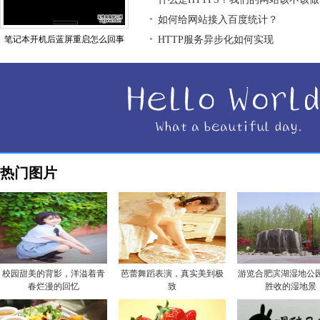
如何给网站接入百度统计？
笔记本开机后蓝屏重启怎么回事
HTTP服务异步化如何实现
热门图片
校园甜美的背影，洋溢着青
芭蕾舞蹈表演，真实美到极
游览合肥滨湖湿地公园
春烂漫的回忆
致
胜收的湿地景