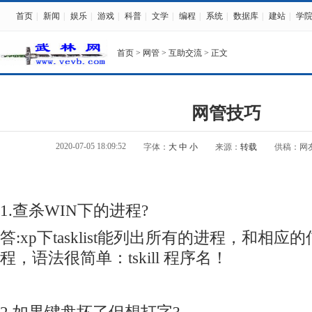
首页
|
新闻
|
娱乐
|
游戏
|
科普
|
文学
|
编程
|
系统
|
数据库
|
建站
|
学
首页
>
网管
>
互助交流
> 正文
网管技巧
2020-07-05 18:09:52
字体：
大
中
小
来源：
转载
供稿：网
1.查杀WIN下的进程?
答:xp下tasklist能列出所有的进程，和相应的信
程，语法很简单：tskill 程序名！