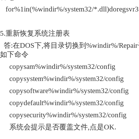
for%1in(%windir%/system32/*.dll)doregsvr3
5.重新恢复系统注册表
答:在DOS下,将目录切换到%windir%/Rep
如下命令
copysam%windir%/system32/config
copysystem%windir%/system32/config
copysoftware%windir%/system32/config
copydefault%windir%/system32/config
copysecurity%windir%/system32/config
系统会提示是否覆盖文件,点是OK.