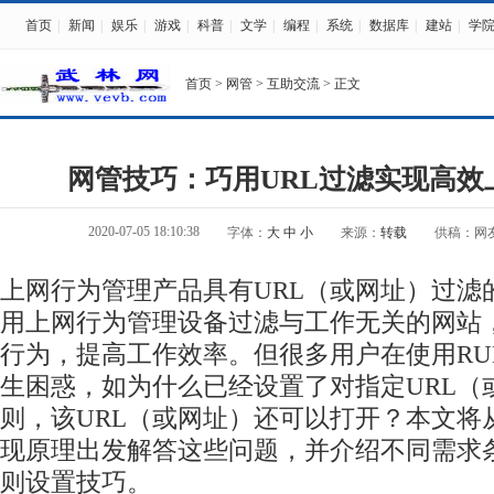
首页
|
新闻
|
娱乐
|
游戏
|
科普
|
文学
|
编程
|
系统
|
数据库
|
建站
|
学
首页
>
网管
>
互助交流
> 正文
网管技巧：巧用URL过滤实现高效
2020-07-05 18:10:38
字体：
大
中
小
来源：
转载
供稿：网
上网行为管理产品具有URL（或网址）过滤
用上网行为管理设备过滤与工作无关的网站
行为，提高工作效率。但很多用户在使用RU
生困惑，如为什么已经设置了对指定URL（
则，该URL（或网址）还可以打开？本文将
现原理出发解答这些问题，并介绍不同需求条
则设置技巧。