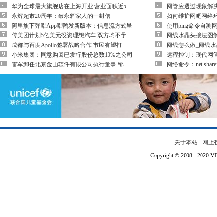
华为全球最大旗舰店在上海开业 营业面积近5
网管应透过现象解决P
永辉超市20周年：致永辉家人的一封信
如何维护网吧网络
阿里旗下弹唱App唱鸭发新版本：信息流方式呈
使用ping命令自测
传美团计划5亿美元投资理想汽车 双方均不予
网线水晶头接法图
成都与百度Apollo签署战略合作 市民有望打
网线怎么做_网线
小米集团：同意购回已发行股份总数10%之公司
远程控制：现代网
雷军卸任北京金山软件有限公司执行董事 邹
网络命令：net sha
关于本站
-
网上
Copyright © 2008 - 202