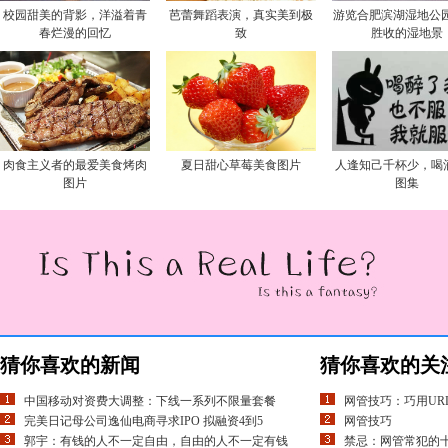
校园甜美的背影，洋溢着青
芭蕾舞蹈表演，真实美到极
游览合肥滨湖湿地公园
春烂漫的回忆
致
胜收的湿地景
肉食主义者的最爱美食烤肉
夏日甜心草莓美食图片
人逢知己千杯少，喝
图片
图集
猜你喜欢的新闻
猜你喜欢的关
中国移动对资费大调整：下线一系列不限量套餐
网管技巧：巧用UR
完美日记母公司逸仙电商寻求IPO 拟融资4到5
网管技巧
郭宇：有钱的人不一定自由，自由的人不一定有钱
禁忌：网管常犯的