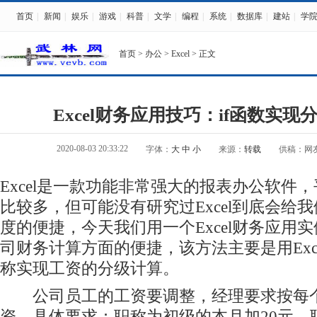
首页
|
新闻
|
娱乐
|
游戏
|
科普
|
文学
|
编程
|
系统
|
数据库
|
建站
|
学
首页
>
办公
>
Excel
> 正文
Excel财务应用技巧：if函数实
2020-08-03 20:33:22
字体：
大
中
小
来源：
转载
供稿：网
Excel是一款功能非常强大的报表办公软件，平
比较多，但可能没有研究过Excel到底会给
度的便捷，今天我们用一个Excel财务应用实例
司财务计算方面的便捷，该方法主要是用Exce
称实现工资的分级计算。
公司员工的工资要调整，经理要求按每个
资。具体要求：职称为初级的本月加20元，