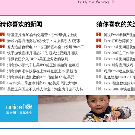
猜你喜欢的新闻
猜你喜欢的关
诺基亚推出5G自动化运营：分钟级切片上线
解决Excel求和产
游戏内容月活突破3亿 快手：未来将引入1万家
Excel打印故障问答
努力追赶台积电！中芯国际宣布全力发展28nm工
Excel中常见问题
快手游戏直播月活超2.2亿 游戏短视频月活破
Excel2007在工
传微软已介入TikTok美国业务收购谈判
Excel中常见问题
消息称小鹏汽车赴美IPO前正洽谈融资 金额或
Excel财务应用技
消息称商汤科技拟在上海科创版上市 最新估
巧用Excel建立数
消息称英伟达拟收购Arm 估值超320亿美元
彻底隐藏Excel 20
PayPal第二季度净利润15.3亿美元 同比大增8
Excel:检查数据
美团王兴回应不支持支付宝：淘宝为什么不支持
Excel 2007中