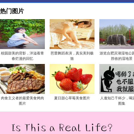
热门图片
校园甜美的背影，洋溢着青
芭蕾舞蹈表演，真实美到极
游览合肥滨湖湿地公园
春烂漫的回忆
致
胜收的湿地景
肉食主义者的最爱美食烤肉
夏日甜心草莓美食图片
人逢知己千杯少，喝
图片
图集