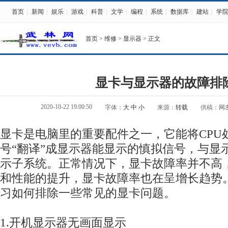
首页
|
新闻
|
娱乐
|
游戏
|
科普
|
文学
|
编程
|
系统
|
数据库
|
建站
|
学
首页
>
维修
>
显示器
> 正文
显卡与显示器的故障排
2020-10-22 19:00:50
字体：
大
中
小
来源：
转载
供稿：网
显卡是电脑里的重要配件之一，它能将CPU
号“翻译”成显示器能显示的慎拟信号，与显
示子系统。正常情况下，显卡故障率并不高
和性能的提升，显卡故障率也在呈增长趋势
习如何排除一些常见的显卡问题。
1.开机显示器无画面显示