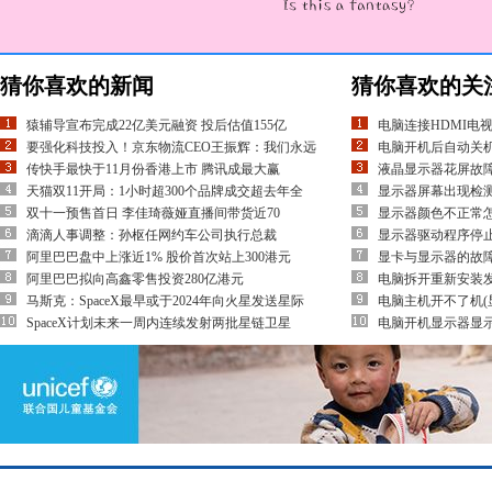
猜你喜欢的新闻
猜你喜欢的关
猿辅导宣布完成22亿美元融资 投后估值155亿
电脑连接HDMI电
要强化科技投入！京东物流CEO王振辉：我们永远
电脑开机后自动关机
传快手最快于11月份香港上市 腾讯成最大赢
液晶显示器花屏故
天猫双11开局：1小时超300个品牌成交超去年全
显示器屏幕出现检测
双十一预售首日 李佳琦薇娅直播间带货近70
显示器颜色不正常
滴滴人事调整：孙枢任网约车公司执行总裁
显示器驱动程序停
阿里巴巴盘中上涨近1% 股价首次站上300港元
显卡与显示器的故
阿里巴巴拟向高鑫零售投资280亿港元
电脑拆开重新安装
马斯克：SpaceX最早或于2024年向火星发送星际
电脑主机开不了机
SpaceX计划未来一周内连续发射两批星链卫星
电脑开机显示器显