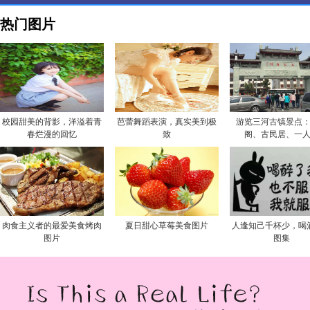
热门图片
校园甜美的背影，洋溢着青
芭蕾舞蹈表演，真实美到极
游览三河古镇景点
春烂漫的回忆
致
阁、古民居、一
肉食主义者的最爱美食烤肉
夏日甜心草莓美食图片
人逢知己千杯少，喝
图片
图集