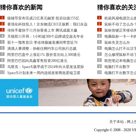
猜你喜欢的新闻
猜你喜欢的关
猿辅导宣布完成22亿美元融资 投后估值155亿
机箱风扇电源怎么接
要强化科技投入！京东物流CEO王振辉：我们永远
鼠标不动了怎么办
传快手最快于11月份香港上市 腾讯成最大赢
鼠标按键正常移动
天猫双11开局：1小时超300个品牌成交超去年全
电脑鼠标一卡一卡
双十一预售首日 李佳琦薇娅直播间带货近70
鼠标失灵怎么办
滴滴人事调整：孙枢任网约车公司执行总裁
电脑怎么打不出汉
阿里巴巴盘中上涨近1% 股价首次站上300港元
怎么修理鼠标不动
阿里巴巴拟向高鑫零售投资280亿港元
联想笔记本电脑怎
马斯克：SpaceX最早或于2024年向火星发送星际
电脑打不出数字
SpaceX计划未来一周内连续发射两批星链卫星
电脑打不出数字怎
关于本站
-
网上
Copyright © 2008 - 202