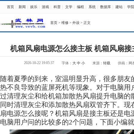
首页
|
新闻
|
娱乐
|
游戏
|
科普
|
文学
|
编程
|
系统
|
数据库
|
建站
|
学
首页
>
维修
>
外设
> 正文
机箱风扇电源怎么接主板 机箱风扇接
2020-10-22 19:05:37
字体：
大
中
小
来源：
转载
供稿：网
随着夏季的到来，室温明显升高，很多朋友
热不良导致的蓝屏死机等现象。对于电脑用
过清理灰尘和给机箱加散热风扇提升电脑的
同时清理灰尘和添加散热风扇双管齐下。现
扇电源怎么接呢？机箱风扇是接主板还是电源
电脑用户问的比较多的2个问题，下面小编