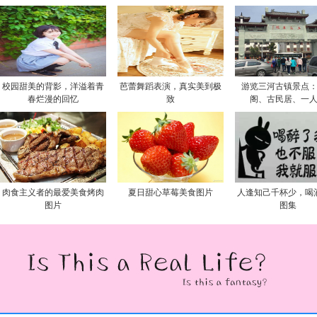
校园甜美的背影，洋溢着青
芭蕾舞蹈表演，真实美到极
游览三河古镇景点
春烂漫的回忆
致
阁、古民居、一
肉食主义者的最爱美食烤肉
夏日甜心草莓美食图片
人逢知己千杯少，喝
图片
图集