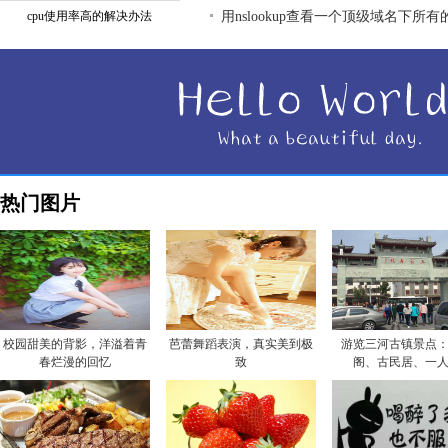
cpu使用率高的解决办法
用nslookup查看一个顶级域名下所
热门图片
校园甜美的背影，洋溢着青
芭蕾舞蹈表演，真实美到极
游览三河古镇景点
春烂漫的回忆
致
阁、古民居、一