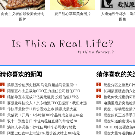
肉食主义者的最爱美食烤肉
夏日甜心草莓美食图片
人逢知己千杯少，喝
图片
图集
猜你喜欢的新闻
猜你喜欢的关
腾讯股价创历史新高 马化腾超越马云重回中
硬盘分区之整数G计
陌陌宣布由总裁兼COO王力担任公司新任CEO
长期损害硬盘的六
猿辅导宣布完成22亿美元融资 投后估值155亿
抢救你快报废的坏
要强化科技投入！京东物流CEO王振辉：我们永远
电脑重启后突然检
传快手最快于11月份香港上市 腾讯成最大赢
优盘，移动硬盘插入
天猫双11开局：1小时超300个品牌成交超去年全
硬盘的真正凶手手
双十一预售首日 李佳琦薇娅直播间带货近70
硬盘坏道的发现与
滴滴人事调整：孙枢任网约车公司执行总裁
MHDD修复硬盘策
阿里巴巴盘中上涨近1% 股价首次站上300港元
硬盘大量坏道的解