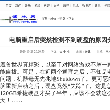
首页
|
新闻
|
娱乐
|
游戏
|
科普
|
文学
|
编程
|
系统
|
数据库
|
建站
|
学
首页
>
维修
>
硬盘
> 正文
电脑重启后突然检测不到硬盘的原因
2020-10-28 20:20:50
字体：
大
中
小
来源：
转载
供稿：网
魔兽世界真精彩，以至于对网络游戏不屑一
能自拔。可是，在近两个通宵之后，不知是
问题，机器毫无先兆地Shutdown了。更可
脑重新启动之后，硬盘竟然“失踪”了。这是
120GB希捷硬盘才买了半年，应该不会就这
天！……