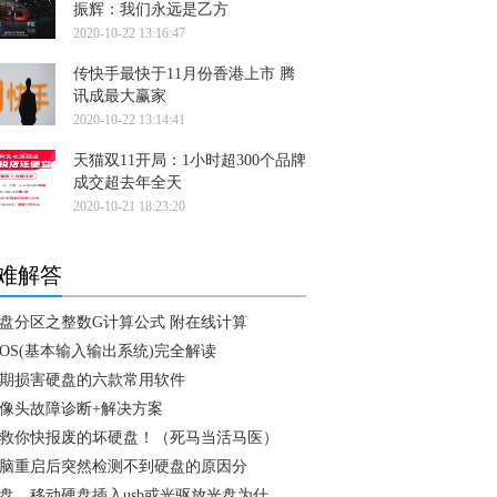
振辉：我们永远是乙方
2020-10-22 13:16:47
传快手最快于11月份香港上市 腾
讯成最大赢家
2020-10-22 13:14:41
天猫双11开局：1小时超300个品牌
成交超去年全天
2020-10-21 18:23:20
难解答
盘分区之整数G计算公式 附在线计算
IOS(基本输入输出系统)完全解读
期损害硬盘的六款常用软件
像头故障诊断+解决方案
救你快报废的坏硬盘！（死马当活马医）
脑重启后突然检测不到硬盘的原因分
盘，移动硬盘插入usb或光驱放光盘为什