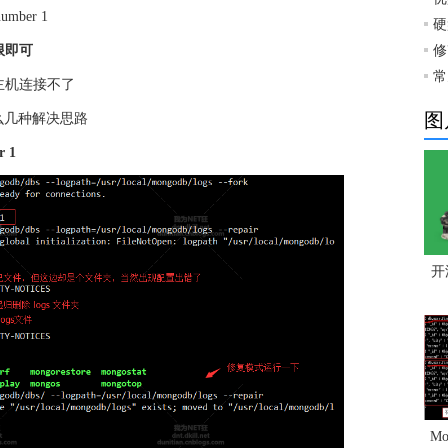
 number 1
硬
限即可
修
常
则其它主机连接不了
图
么几种解决思路
r 1
开
M