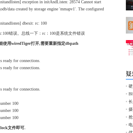
ndlisten] exception in initAndListen: 28574 Cannot start
ngodb/data created by storage engine 'mmapv1'. The configured
andlisten] dbexit: rc: 100
100错误。总线一下：rc：100是系统文件错误
wiredTiger打开,需要重新指定dbpath
is ready for connections.
is ready for connections.
疑
硬
is ready for connections.
B
长
 number 100
摄
 number 100
抢
 number 100
电
lock文件即可.
优