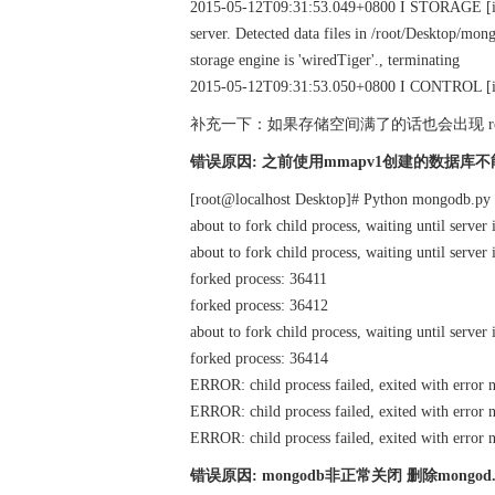
2015-05-12T09:31:53.049+0800 I STORAGE [inita
server. Detected data files in /root/Desktop/mo
storage engine is 'wiredTiger'., terminating
2015-05-12T09:31:53.050+0800 I CONTROL [init
补充一下：如果存储空间满了的话也会出现 rc:
错误原因: 之前使用mmapv1创建的数据库不能使用
[root@localhost Desktop]# Python mongodb.py
about to fork child process, waiting until server 
about to fork child process, waiting until server 
forked process: 36411
forked process: 36412
about to fork child process, waiting until server 
forked process: 36414
ERROR: child process failed, exited with error
ERROR: child process failed, exited with error
ERROR: child process failed, exited with error
错误原因: mongodb非正常关闭 删除mongod.