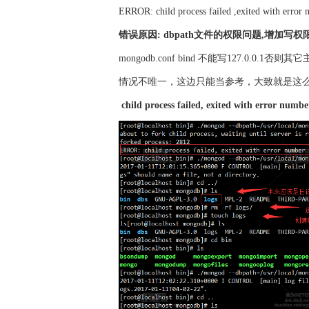
ERROR: child process failed ,exited with error
错误原因: dbpath文件的权限问题,增加写权
mongodb.conf bind 不能写127.0.0.1否
情况不唯一，这边只能当参考，大致就是这
child process failed, exited with error numbe