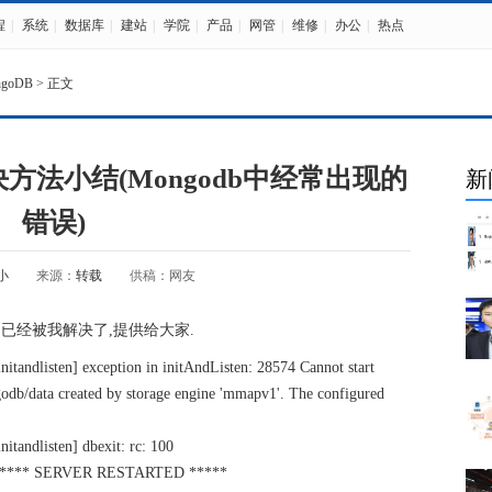
程
|
系统
|
数据库
|
建站
|
学院
|
产品
|
网管
|
维修
|
办公
|
热点
ngoDB
> 正文
决方法小结(Mongodb中经常出现的
新
错误)
小
来源：
转载
供稿：网友
 已经被我解决了,提供给大家.
ndlisten] exception in initAndListen: 28574 Cannot start
ngodb/data created by storage engine 'mmapv1'. The configured
andlisten] dbexit: rc: 100
 ***** SERVER RESTARTED *****