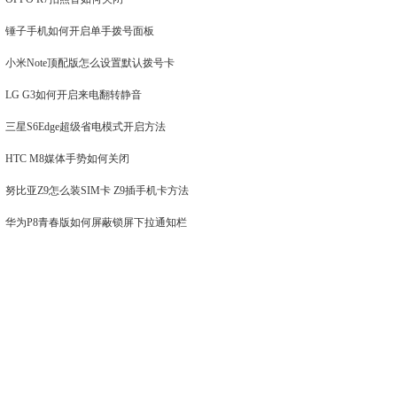
锤子手机如何开启单手拨号面板
小米Note顶配版怎么设置默认拨号卡
LG G3如何开启来电翻转静音
三星S6Edge超级省电模式开启方法
HTC M8媒体手势如何关闭
努比亚Z9怎么装SIM卡 Z9插手机卡方法
华为P8青春版如何屏蔽锁屏下拉通知栏