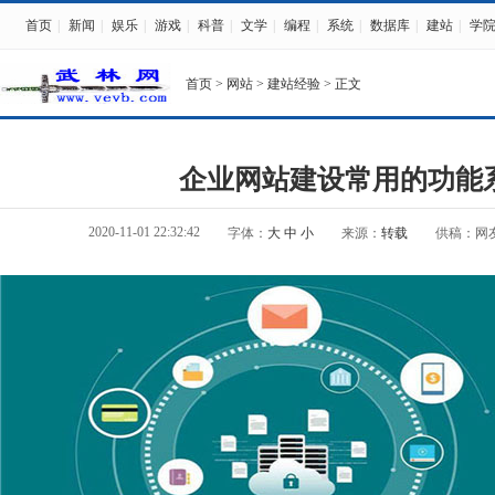
首页
|
新闻
|
娱乐
|
游戏
|
科普
|
文学
|
编程
|
系统
|
数据库
|
建站
|
学
首页
>
网站
>
建站经验
> 正文
企业网站建设常用的功能
2020-11-01 22:32:42
字体：
大
中
小
来源：
转载
供稿：网