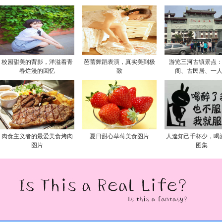
校园甜美的背影，洋溢着青
芭蕾舞蹈表演，真实美到极
游览三河古镇景点
春烂漫的回忆
致
阁、古民居、一
肉食主义者的最爱美食烤肉
夏日甜心草莓美食图片
人逢知己千杯少，喝
图片
图集