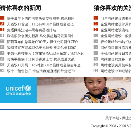
猜你喜欢的新闻
猜你喜欢的关
快手最早下周向港交所提交招股书 腾讯和阿
门户网站建设需要
天猫双11首波：111分钟100个品牌成交过亿
企业网站建设常用
角逐网络江湖―黑客兵器谱排名
企业网站建设流程
腾讯股价创历史新高 马化腾超越马云重回中
企业网站建设一般
陌陌宣布由总裁兼COO王力担任公司新任CEO
轻松玩转feedsky
猿辅导宣布完成22亿美元融资 投后估值155亿
网站项目建设流程
要强化科技投入！京东物流CEO王振辉：我们永远
手机网站建设日常
传快手最快于11月份香港上市 腾讯成最大赢
网站建设的准备，
天猫双11开局：1小时超300个品牌成交超去年全
网站建设实用架构
双十一预售首日 李佳琦薇娅直播间带货近70
网站建设中301跳
关于本站
-
网上
Copyright © 2008 - 202