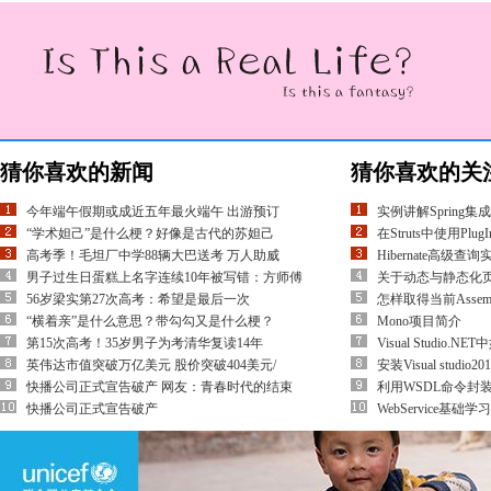
猜你喜欢的新闻
猜你喜欢的关
今年端午假期或成近五年最火端午 出游预订
实例讲解Spring集
“学术妲己”是什么梗？好像是古代的苏妲己
在Struts中使用PlugI
高考季！毛坦厂中学88辆大巴送考 万人助威
Hibernate高级查询
男子过生日蛋糕上名字连续10年被写错：方师傅
关于动态与静态化
56岁梁实第27次高考：希望是最后一次
怎样取得当前Assem
“横着亲”是什么意思？带勾勾又是什么梗？
Mono项目简介
第15次高考！35岁男子为考清华复读14年
Visual Studio.
英伟达市值突破万亿美元 股价突破404美元/
安装Visual stud
快播公司正式宣告破产 网友：青春时代的结束
利用WSDL命令封装Web
快播公司正式宣告破产
WebService基础学习