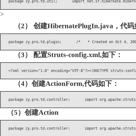
　　package zy.pro.td.util;　　　　import net.sf.hibernate.Hiberna
>
（2） 创建HibernatePlugIn.java，
　　package zy.pro.td.plugin;　　　　/*　　* Created on Oct 4, 2004
（3） 配置Struts-config.xml,如下：
　　<?xml version="1.0" encoding="UTF-8"?><!DOCTYPE struts-conf
（4）创建ActionForm,代码如下：
　　package zy.pro.td.controller;　　　　import org.apache.struts.
（5）创建Action
　　package zy.pro.td.controller;　　　　import org.apache.struts.