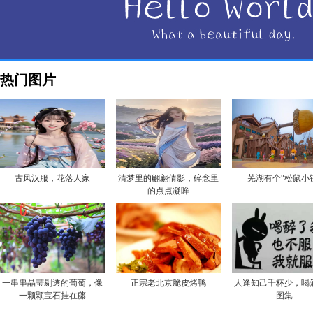
热门图片
古风汉服，花落人家
清梦里的翩翩倩影，碎念里
芜湖有个“松鼠小
的点点凝眸
一串串晶莹剔透的葡萄，像
正宗老北京脆皮烤鸭
人逢知己千杯少，喝
一颗颗宝石挂在藤
图集