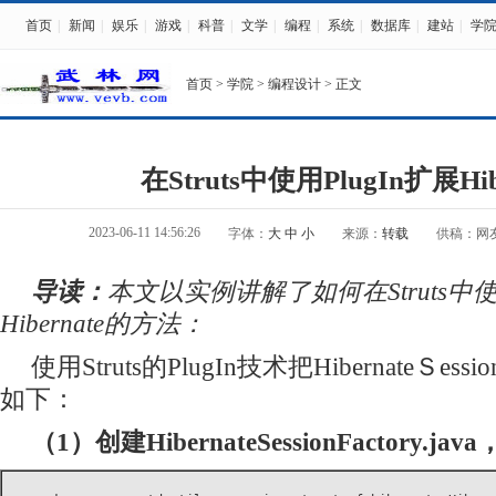
首页
|
新闻
|
娱乐
|
游戏
|
科普
|
文学
|
编程
|
系统
|
数据库
|
建站
|
学
首页
>
学院
>
编程设计
> 正文
在Struts中使用PlugIn扩展Hib
2023-06-11 14:56:26
字体：
大
中
小
来源：
转载
供稿：网
导读：
本文以实例讲解了如何在Struts中使用
Hibernate的方法：
使用Struts的PlugIn技术把HibernateＳess
如下：
（1）创建HibernateSessionFactory.j