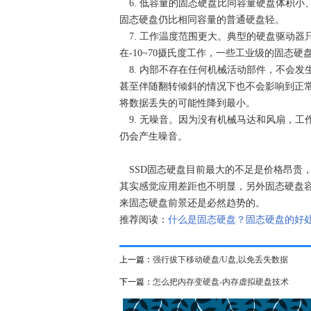
6. 低容量的固态硬盘比同容量硬盘体积小、
固态硬盘仍比相同容量的普通硬盘轻。
7. 工作温度范围更大。典型的硬盘驱动器
在-10~70摄氏度工作，一些工业级的固态硬
8. 内部不存在任何机械活动部件，不会发
甚至伴随翻转倾斜的情况下也不会影响到正
将数据丢失的可能性降到最小。
9. 无噪音。因为没有机械马达和风扇，工
仍会产生噪音。
SSD固态硬盘目前最大的不足是价格昂贵
其实感觉应用差距也不明显，另外固态硬盘
来固态硬盘前景还是必然趋势的。
推荐阅读：
什么
是
固态
硬盘
？
固态
硬盘
的好
上一篇：
强行拔下移动硬盘/U盘,以免丢失数据
下一篇：
怎么把内存变硬盘-内存虚拟硬盘技术