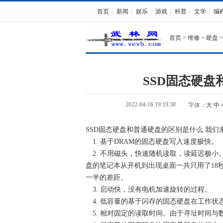
首页
|
新闻
|
娱乐
|
游戏
|
科普
|
文学
|
编
首页
>
维修
>
硬盘
>
SSD固态硬
2022-04-16 19:19:38
字体：
大
中
SSD固态硬盘和普通硬盘的区别是什么 我
1. 基于DRAM的固态硬盘写入速度极快。
2. 不用磁头，快速随机读取，读延迟极小
盘的笔记本从开机到出现桌面一共只用了18
一半的差距。
3. 启动快，没有电机加速旋转的过程。
4. 低容量的基于闪存的固态硬盘在工作状
5. 相对固定的读取时间。由于寻址时间与