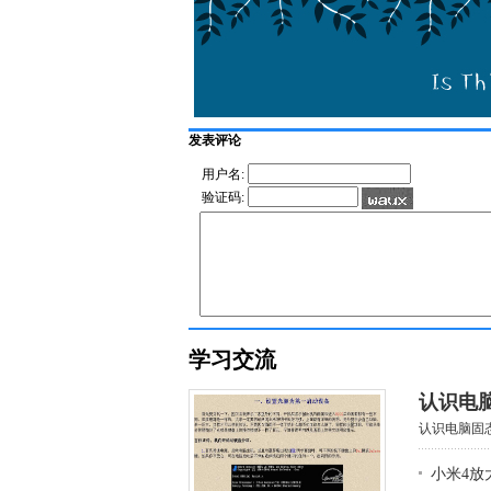
发表评论
用户名:
验证码:
学习交流
认识电
认识电脑固态
小米4放