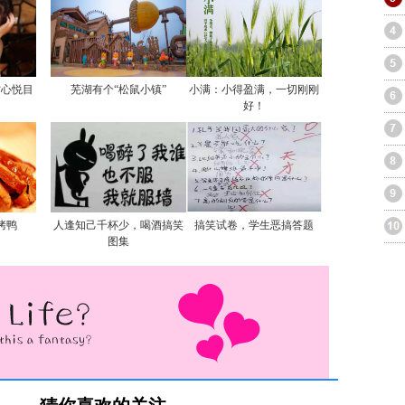
赏心悦目
芜湖有个“松鼠小镇”
小满：小得盈满，一切刚刚
好！
烤鸭
人逢知己千杯少，喝酒搞笑
搞笑试卷，学生恶搞答题
图集