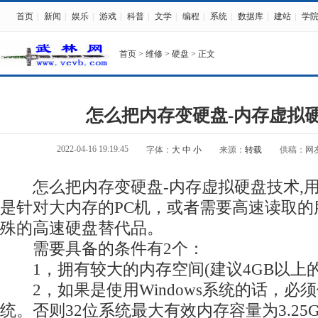
首页
|
新闻
|
娱乐
|
游戏
|
科普
|
文学
|
编程
|
系统
|
数据库
|
建站
|
学
首页
>
维修
>
硬盘
> 正文
怎么把内存变硬盘-内存虚拟
2022-04-16 19:19:45
字体：
大
中
小
来源：
转载
供稿：网
怎么把内存变硬盘-内存虚拟硬盘技术,用
是针对大内存的PC机，或者需要高速读取的
殊的高速硬盘替代品。
需要具备的条件有2个：
1，拥有较大的内存空间(建议4GB以上的
2，如果是使用Windows系统的话，必须
统。否则32位系统最大有效内存容量为3.2