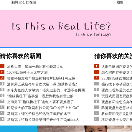
一颗颗宝石挂在藤
图集
猜你喜欢的新闻
猜你喜欢的关
油价大降！加满一箱油将少花21.5元
认识电脑固态硬盘
100秒回顾神十三太空之旅
怎么把内存变硬盘-
芯驰科技发布车规级控制芯片E3系列 可应用
SSD固态硬盘和普
油价周五或迎今年首次大幅下调 加满将节省2
强行拔下移动硬盘/
新东方创始人俞敏洪：错失过去的，永远不会再回
硬盘出现坏道怎么
“撸猫换橙子”当事猫：没想到我也有营业的一
玩游戏用固态硬盘
上海男子“撸猫换橙子”走红：要不要换橙子
硬盘有坏道怎么办?
印尼最大的互联网科技公司GoTo今日上市 GoT
防范硬盘被恶意格
马斯克：锂的价格已经达到了疯狂的水平
教你禁用使用U盘或
马斯克：特斯拉或最早明年开始生产Optimus人
移动硬盘十大使用