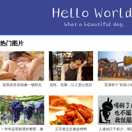
热门图片
甜美的笑容就像一缕阳光
知性、优雅，让人赏心悦目
芜湖有个“松鼠小
一串串晶莹剔透的葡萄，像
正宗老北京脆皮烤鸭
人逢知己千杯少，喝