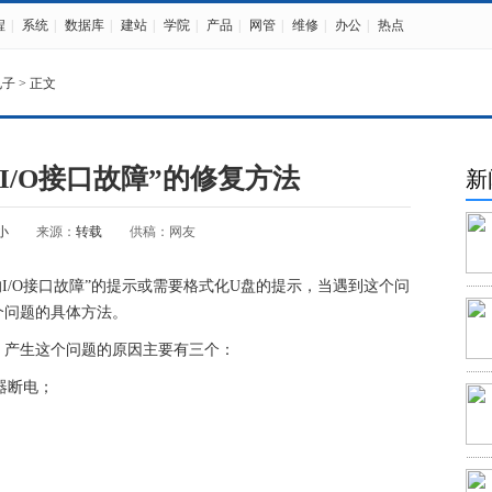
程
|
系统
|
数据库
|
建站
|
学院
|
产品
|
网管
|
维修
|
办公
|
热点
电子
> 正文
I/O接口故障”的修复方法
新
小
来源：
转载
供稿：网友
I/O接口故障”的提示或需要格式化U盘的提示，当遇到这个问
个问题的具体方法。
，产生这个问题的原因主要有三个：
器断电；