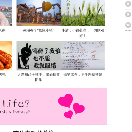
人家
芜湖有个“松鼠小镇”
小满：小得盈满，一切刚刚
好！
烤鸭
人逢知己千杯少，喝酒搞笑
搞笑试卷，学生恶搞答题
图集