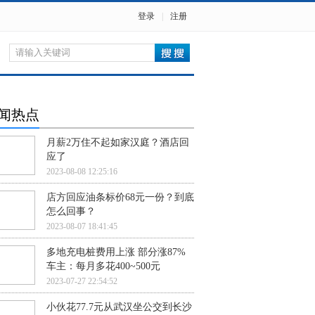
登录
|
注册
闻热点
月薪2万住不起如家汉庭？酒店回
应了
2023-08-08 12:25:16
店方回应油条标价68元一份？到底
怎么回事？
2023-08-07 18:41:45
多地充电桩费用上涨 部分涨87%
车主：每月多花400~500元
2023-07-27 22:54:52
小伙花77.7元从武汉坐公交到长沙