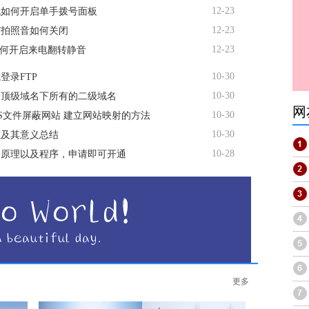
12-23
机如何开启单手拨号面板
12-23
R7拍照音如何关闭
12-23
3如何开启来电翻转静音
10-30
登录FTP
10-30
个顶级域名下所有的二级域名
网
10-30
TS文件屏蔽网站 建立网站映射的方法
10-30
态及其意义总结
10-28
名原理以及程序，申请即可开通
更多