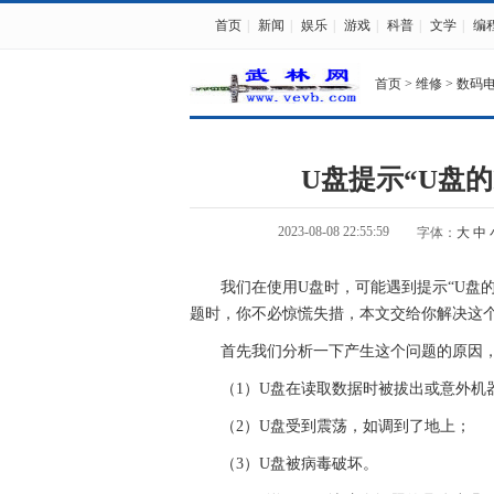
首页
|
新闻
|
娱乐
|
游戏
|
科普
|
文学
|
编
首页
>
维修
>
数码
U盘提示“U盘的
2023-08-08 22:55:59
字体：
大
中
我们在使用U盘时，可能遇到提示“U盘的
题时，你不必惊慌失措，本文交给你解决这
首先我们分析一下产生这个问题的原因
（1）U盘在读取数据时被拔出或意外机
（2）U盘受到震荡，如调到了地上；
（3）U盘被病毒破坏。