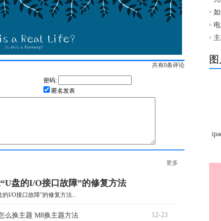
如
电
主
图
共有
0
条评论
密码:
匿名发表
ip
更多
“U盘的I/O接口故障”的修复方法
的I/O接口故障”的修复方法...
12-23
M8怎么换主题 M8换主题方法