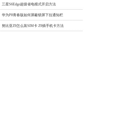
三星S6Edge超级省电模式开启方法
华为P8青春版如何屏蔽锁屏下拉通知栏
努比亚Z9怎么装SIM卡 Z9插手机卡方法