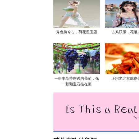
秀色掩今古，荷花羞玉颜
古风汉服，花落
一串串晶莹剔透的葡萄，像
正宗老北京脆皮
一颗颗宝石挂在藤