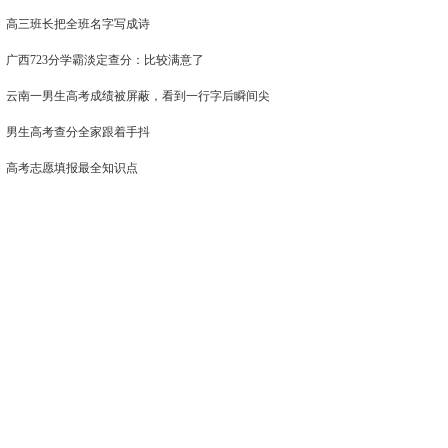
高三班长把全班名字写成诗
广西723分学霸淡定查分：比较满意了
云南一男生高考成绩被屏蔽，看到一行字后瞬间尖
男生高考查分全家跟着手抖
高考志愿填报最全知识点