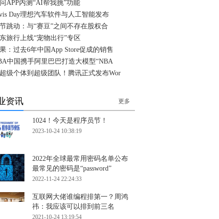
问APP内测“AI帮我挑”功能
ivis Day理想汽车软件与人工智能发布
节跳动：与“赛豆”之间不存在股权合
东旅行上线“宠物出行”专区
果：过去6年中国App Store促成的销售
BA中国携手阿里巴巴打造大模型“NBA
超级个体到超级团队！腾讯正式发布Wor
业资讯
更多
1024！今天是程序员节！
2023-10-24 10:38:19
2022年全球最常用密码名单公布
最常见的密码是“password”
2022-11-24 22:24:33
互联网大佬谁编程排第一？周鸿
祎：我应该可以排到前三名
2021-10-24 13:19:54