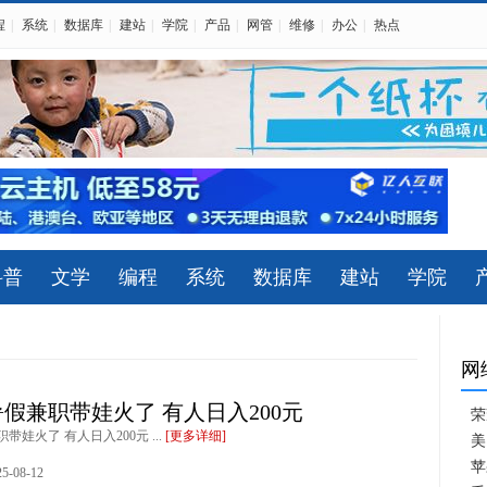
程
|
系统
|
数据库
|
建站
|
学院
|
产品
|
网管
|
维修
|
办公
|
热点
科普
文学
编程
系统
数据库
建站
学院
网
假兼职带娃火了 有人日入200元
荣
娃火了 有人日入200元 ...
[更多详细]
美
苹
-08-12