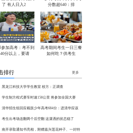
了 有人日入2
分数超640：排
师参加高考：考不到
高考期间考生一日三餐
640分以上，要请
如何吃？供考生
击排行
更多
黑龙江科技大学学生教室 校方：正调查
学生制方程式赛车时速158公里 将参加全国大赛
清华招生组回应截肢少年高考684分：进清华应该
考生出考场连翻两个后空翻 这潇洒的状态稳了
南开录取通知书亮相，附赠嘉兴莲花种子、一封特