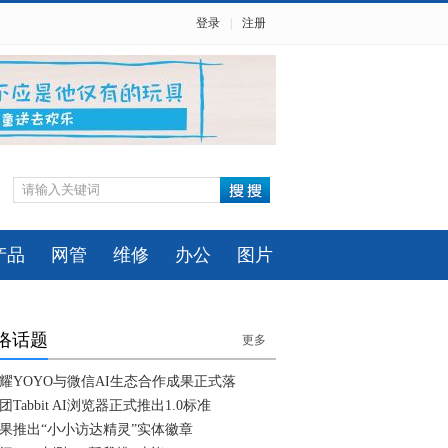
登录
|
注册
产品
网管
维修
办公
图片
络话题
更多
耀YOYO与微信AI生态合作成果正式落
团Tabbit AI浏览器正式推出1.0标准
果推出“小小访达精灵”实体徽章