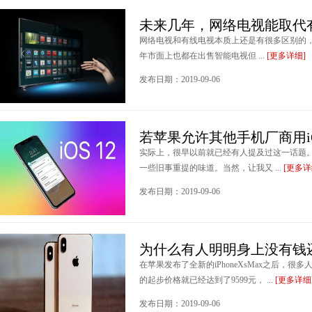
未来几年，网络电视能取代
网络电视和有线电视本质上还是有很多区别的
年市面上也都在出售智能电视但 ...
[更多详细]
发布日期：2019-09-06
若苹果允许其他手机厂商用i
实际上，很早以前就已经有人提及过这一话题
一些旧事重提的味道。当然，让我又 ...
[更多详
发布日期：2019-09-06
为什么有人明明身上没有钱还分期
在苹果发布了全新的iPhoneXsMax之后，
的起步价格就已经达到了9599元， ...
[更多详细
发布日期：2019-09-06