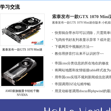
学习交流
索泰发布一款GTX 1070 Mi
索泰发布一款GTX 1070 Mini迷你版本:小机箱大
快剪辑自带水印可以消除，只需简单
飞鸽传书好友列表显示异常？或许是
下载网页中视频的方法~~
索泰发布一款GTX 1070 Mini迷
教你用拼音打出来不认识的字~~
帝国cms分类信息的所在地在的修改
将网站地图和友情链接table样式改为div
用帝国cms实现不规则新闻或信息调
帝国调用DZ论坛精华帖
AMD新旗舰显卡轻松干翻
用灵动标签调用discuz和phpwind的
NVIDIA