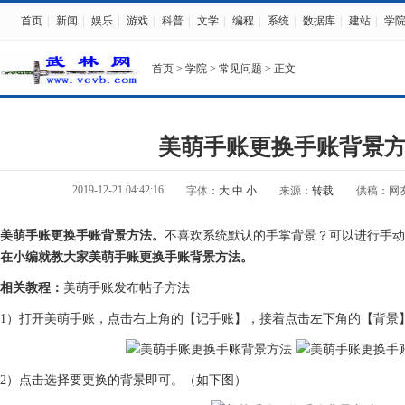
首页
|
新闻
|
娱乐
|
游戏
|
科普
|
文学
|
编程
|
系统
|
数据库
|
建站
|
学
首页
>
学院
>
常见问题
> 正文
美萌手账更换手账背景
2019-12-21 04:42:16
字体：
大
中
小
来源：
转载
供稿：网
美萌手账更换手账背景方法。
不喜欢系统默认的手掌背景？可以进行手动
在小编就教大家美萌手账更换手账背景方法。
相关教程：
美萌手账发布帖子方法
1）打开美萌手账，点击右上角的【记手账】，接着点击左下角的【背景
2）点击选择要更换的背景即可。（如下图）