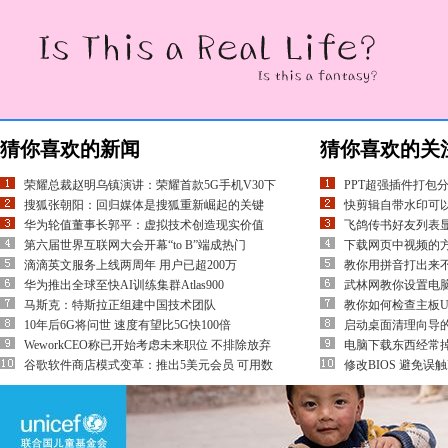
猜你喜欢的新闻
猜你喜欢的关
荣耀总裁赵明乌镇演讲：荣耀首款5G手机V30下
PPT超强插件打包
搜狐张朝阳：回归媒体是搜狐重新崛起的关键
快剪辑自带水印可
华为轮值董事长郭平：虚拟技术创造现实价值
飞鸽传书好友列表
第六届世界互联网大会开幕“to B”端成热门
下载网页中视频的方
滴滴英文服务上线两周年 用户已超200万
教你用拼音打出来不
华为推出全球至快AI训练集群Atlas900
武林网教你设置电
马斯克：特斯拉正组建中国技术团队
教你如何检查主板U
10年后6G将问世 速度有望比5G快100倍
启动桌面清理向导
WeworkCEO称已开始考虑未来职位 不排除放弃
电脑下载东西经常
谷歌软件商店模式变革：推出5美元会员 可用数
修改BIOS 避免误触