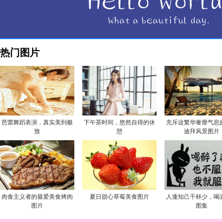
热门图片
芭蕾舞蹈表演，真实美到极
下午茶时间，悠然自得的休
充斥这繁华奢靡气息
致
憩
迪拜风景图片
肉食主义者的最爱美食烤肉
夏日甜心草莓美食图片
人逢知己千杯少，喝
图片
图集