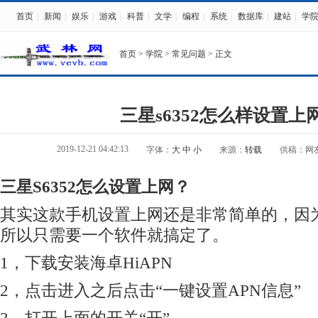
首页
|
新闻
|
娱乐
|
游戏
|
科普
|
文学
|
编程
|
系统
|
数据库
|
建站
|
学
首页
>
学院
>
常见问题
> 正文
三星s6352怎么样设置上
2019-12-21 04:42:13
字体：
大
中
小
来源：
转载
供稿：网
三星S6352怎么设置上网？
其实这款手机设置上网还是非常简单的，因
所以只需要一个软件就搞定了。
1，下载安装海卓HiAPN
2，点击进入之后点击“一键设置APN信息”