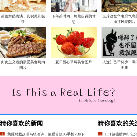
芭蕾舞蹈表演，真实美到极
下午茶时间，悠然自得的休
充斥这繁华奢靡气息
致
憩
迪拜风景图片
肉食主义者的最爱美食烤肉
夏日甜心草莓美食图片
人逢知己千杯少，喝
图片
图集
猜你喜欢的新闻
猜你喜欢的关
荣耀总裁赵明乌镇演讲：荣耀首款5G手机V30下
PPT超强插件打包