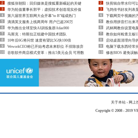
搜狐张朝阳：回归媒体是搜狐重新崛起的关键
快剪辑自带水印可
华为轮值董事长郭平：虚拟技术创造现实价值
飞鸽传书好友列表
第六届世界互联网大会开幕“to B”端成热门
下载网页中视频的方
滴滴英文服务上线两周年 用户已超200万
教你用拼音打出来不
华为推出全球至快AI训练集群Atlas900
武林网教你设置电
马斯克：特斯拉正组建中国技术团队
教你如何检查主板U
10年后6G将问世 速度有望比5G快100倍
启动桌面清理向导
WeworkCEO称已开始考虑未来职位 不排除放弃
电脑下载东西经常
谷歌软件商店模式变革：推出5美元会员 可用数
修改BIOS 避免误触
关于本站
-
网上
Copyright © 2008 - 201