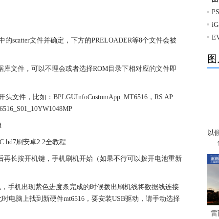
P
i
E
ROM中的scatter文件并确定，下方的PRELOADER等8个文件会被
图
原系统的数据库文件，可以不理会或者选择ROM目录下相对应的文件即
头文件，比如：BPLGUInfoCustomApp_MT6516，RS AP
6_S01_10YW1048MP
d
以
标，然后再长按开机键，手机刷机开始（如果不行可以拨开电池重新
紫色，手机出现紫色进度条完成的时候拨出刷机线将数据线连接
电脑上找到新硬件mt6516，要安装USB驱动，请手动选择
雷