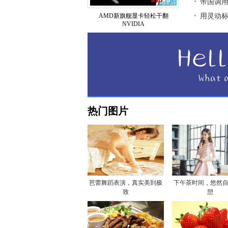
帝国调用
AMD新旗舰显卡轻松干翻
用灵动标签
NVIDIA
热门图片
芭蕾舞蹈表演，真实美到极
下午茶时间，悠然
致
憩