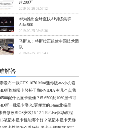
超200万
2019-09-26 08:57:12
华为推出全球至快AI训练集群
Atlas900
2019-09-25 08:46:36
马斯克：特斯拉正组建中国技术团
队
2019-09-25 08:15:43
难解答
泰发布一款GTX 1070 Mini迷你版本:小机箱
MD新旗舰显卡轻松干翻NVIDIA 有几个点我
5 6500配什么显卡最佳？i5 6500配1060显卡可
MD新一批显卡曝光:更便宜的14nm北极星
卡自修改BIOS安装16.12.1 ReLive驱动教程
016笔记本显卡性能哪个好？笔记本显卡天梯
016显卡性能怎么看好坏 显卡天梯图2016年1