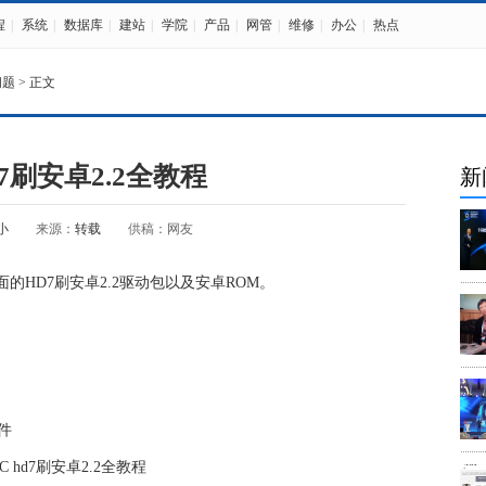
程
|
系统
|
数据库
|
建站
|
学院
|
产品
|
网管
|
维修
|
办公
|
热点
问题
> 正文
d7刷安卓2.2全教程
新
小
来源：
转载
供稿：网友
面的HD7刷安卓2.2驱动包以及安卓ROM。
件