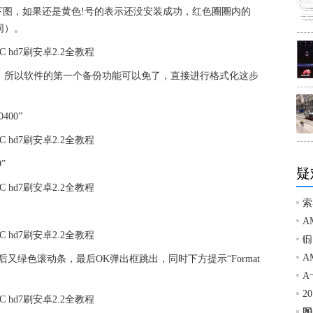
下图，如果还是黄色!号的表示还没安装成功，红色圈圈内的
同）。
，所以软件的第一个备份功能可以免了，直接进行格式化这步
0400”
”
疑
索
A
们
i
A
又绿色滚动条，最后OK弹出框跳出，同时下方提示“Format
A
2
图
2