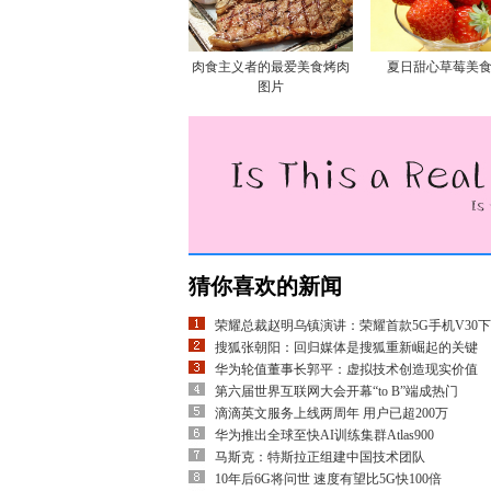
肉食主义者的最爱美食烤肉
夏日甜心草莓美
图片
猜你喜欢的新闻
荣耀总裁赵明乌镇演讲：荣耀首款5G手机V30下
搜狐张朝阳：回归媒体是搜狐重新崛起的关键
华为轮值董事长郭平：虚拟技术创造现实价值
第六届世界互联网大会开幕“to B”端成热门
滴滴英文服务上线两周年 用户已超200万
华为推出全球至快AI训练集群Atlas900
马斯克：特斯拉正组建中国技术团队
10年后6G将问世 速度有望比5G快100倍