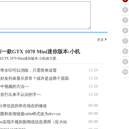
更多
一款GTX 1070 Mini迷你版本:小机
TX 1070 Mini迷你版本:小机箱大爱...
12-24
自带水印可以消除，只需简单设置
12-24
书好友列表显示异常？或许是这两个原因
12-24
中视频的方法~~
12-24
音打出来不认识的字~~
09-08
s分类信息的所在地在的修改
09-08
和友情链接table样式改为div+css
09-08
ms实现不规则新闻或信息调用（应大站