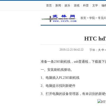
首页
|
新闻
|
娱乐
|
游戏
|
科普
|
文学
|
编
首页
>
学院
>
常见
HTC h
2019-12-21 04:42:22
字体：
大
中
准备一条2303刷机线，usb普通线，下载最下
一、安装刷机线驱动。
1、电脑插入PL2303刷机线
2、电脑提示找到新硬件
3、打开电脑的设备管理器，有未识别的新硬