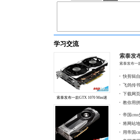
学习交流
索泰发布
索泰发布一款G
快剪辑
飞鸽传
下载网页
索泰发布一款GTX 1070 Mini迷
教你用拼
帝国cm
将网站地图
用帝国c