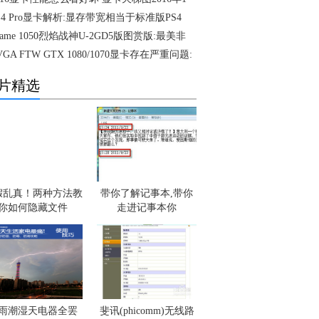
S4 Pro显卡解析:显存带宽相当于标准版PS4
Game 1050烈焰战神U-2GD5版图赏版:最美非
VGA FTW GTX 1080/1070显卡存在严重问题:
片精选
假乱真！两种方法教
带你了解记事本,带你
你如何隐藏文件
走进记事本你
雨潮湿天电器全罢
斐讯(phicomm)无线路