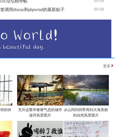
09-08
DZ论坛精华帖
09-08
调用discuz和phpwind的最新贴子
更多
自得的休
充斥这繁华奢靡气息的城市
从山间到田野再到大海美丽
迪拜风景图片
的自然风景图片