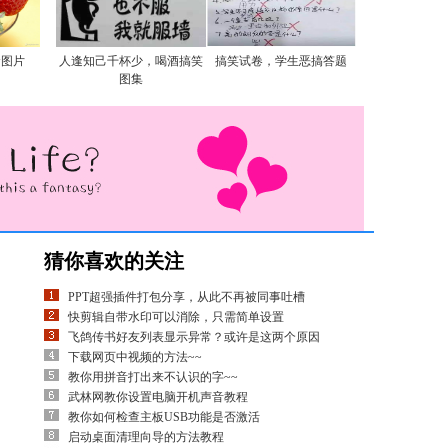
食图片
人逢知己千杯少，喝酒搞笑
搞笑试卷，学生恶搞答题
图集
猜你喜欢的关注
PPT超强插件打包分享，从此不再被同事吐槽
快剪辑自带水印可以消除，只需简单设置
飞鸽传书好友列表显示异常？或许是这两个原因
下载网页中视频的方法~~
教你用拼音打出来不认识的字~~
武林网教你设置电脑开机声音教程
教你如何检查主板USB功能是否激活
启动桌面清理向导的方法教程