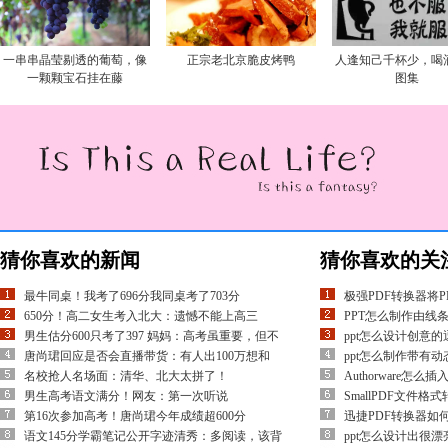
一串串晶莹剔透的葡萄，像
正宗老北京脆皮烤鸭
人逢知己千杯少，喝
一颗颗宝石挂在藤
图集
猜你喜欢的新闻
猜你喜欢的关
最牛同桌！我考了696分我同桌考了703分
极强PDF转换器将P
650分！高二女生考入北大：遗憾不能上高三
PPT怎么制作由线
男生估分600只考了397 妈妈：高考虽重要，但不
ppt怎么设计创意的
唐尚珺回应是否会直播带货：有人出100万想和
ppt怎么制作带有
名校抢人名场面：清华、北大太拼了！
Authorware怎么插
男生高考语文满分！网友：第一次听说
SmallPDF文件
第16次参加高考！唐尚珺今年成绩超600分
迅捷PDF转换器如何
语文145分学霸笔记公开字迹清秀：多阅读，该背
ppt怎么设计出很漂