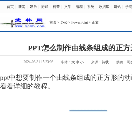
首页
|
新闻
|
娱乐
|
游戏
|
科普
|
文学
|
编程
|
系统
|
数据库
|
建站
|
学
首页
>
办公
>
PowerPoint
> 正文
PPT怎么制作由线条组成的正方
2024-08-31 15:23:03
字体：
大
中
小
来源：
转载
供稿：网
ppt中想要制作一个由线条组成的正方形的
看看详细的教程。