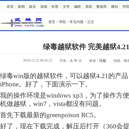
首页
|
新闻
|
娱乐
|
游戏
|
科普
|
文学
|
编程
|
系统
|
数据库
|
建站
|
学
首页
>
学院
>
常见问题
> 正文
绿毒越狱软件 完美越狱4.2
2019-12-21 04:42:25
字体：
大
中
小
来源：
转载
供稿：网
绿毒win版的越狱软件，可以越狱4.21的产
iPhone。好了，下面演示一下。
我的操作环境是windows xp3，为了操作
机做越狱，win7，vista都没有问题。
首先下载最新的greenpoison RC5。
好了，现在下载完成，解压后打开（360会