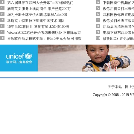
第六届世界互联网大会开幕“to B”端成热门
下载网页中视频的方
滴滴英文服务上线两周年 用户已超200万
教你用拼音打出来不
华为推出全球至快AI训练集群Atlas900
武林网教你设置电
马斯克：特斯拉正组建中国技术团队
教你如何检查主板U
10年后6G将问世 速度有望比5G快100倍
启动桌面清理向导
WeworkCEO称已开始考虑未来职位 不排除放弃
电脑下载东西经常
谷歌软件商店模式变革：推出5美元会员 可用数
修改BIOS 避免误触
关于本站
-
网上
Copyright © 2008 - 201