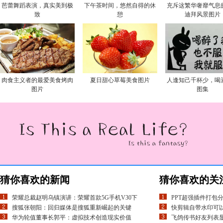
芭蕾舞蹈表演，真实美到极
下午茶时间，悠然自得的休
充斥这繁华奢靡气息
致
憩
迪拜风景图片
肉食主义者的最爱美食烤肉
夏日甜心草莓美食图片
人逢知己千杯少，喝
图片
图集
猜你喜欢的新闻
猜你喜欢的关
荣耀总裁赵明乌镇演讲：荣耀首款5G手机V30下
PPT超强插件打包
搜狐张朝阳：回归媒体是搜狐重新崛起的关键
快剪辑自带水印可
华为轮值董事长郭平：虚拟技术创造现实价值
飞鸽传书好友列表