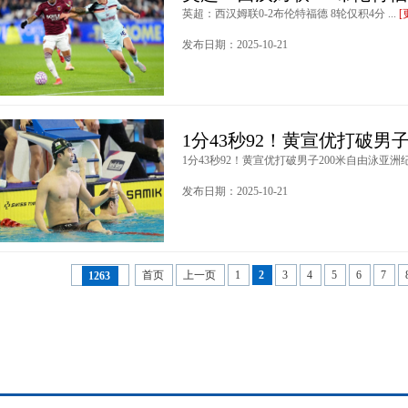
英超：西汉姆联0-2布伦特福德 8轮仅积4分 ...
[
发布日期：2025-10-21
1分43秒92！黄宣优打破男
1分43秒92！黄宣优打破男子200米自由泳亚洲纪录
发布日期：2025-10-21
首页
上一页
1
2
3
4
5
6
7
1263