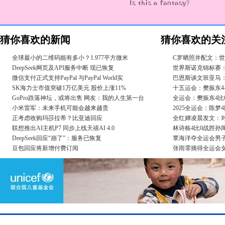
猜你喜欢的新闻
猜你喜欢的关
全球最小的二维码能有多小？1.977平方微米
C罗晒照并配文：
DeepSeek网页及API服务中断 现已恢复
世界斯诺克锦标赛：
微信支付正式支持PayPal 与PayPal World实
巴恩斯谈文班亚马
SK海力士市值突破1万亿美元 股价上涨11%
十五运会：樊振东4
GoPro跌落神坛，或将出售 网友：我的人生第一台
全运会：樊振东4比
小米雷军：未来手机可能会越来越贵
2025全运会：陈梦
正考虑收购玛莎拉蒂？比亚迪回应
全红婵凌晨发文：
联想推出AI主机P7 同步上线天禧AI 4.0
林诗栋4比0战胜孙闻
DeepSeek回应“崩了”：服务已恢复
覃海洋夺全运会男子
豆包回应将新增付费订阅
张雨霏摘得全运会女