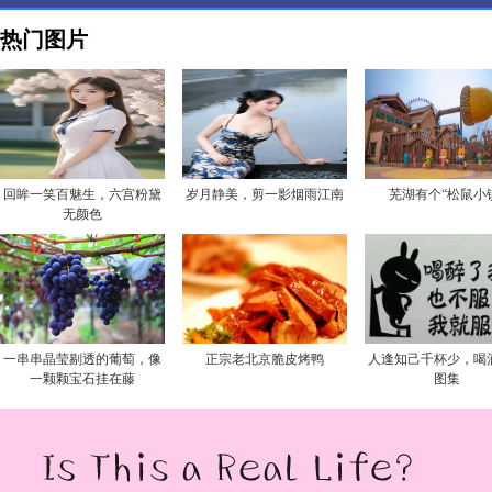
热门图片
回眸一笑百魅生，六宫粉黛
岁月静美，剪一影烟雨江南
芜湖有个“松鼠小
无颜色
一串串晶莹剔透的葡萄，像
正宗老北京脆皮烤鸭
人逢知己千杯少，喝
一颗颗宝石挂在藤
图集