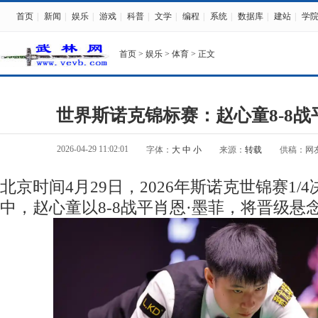
首页
|
新闻
|
娱乐
|
游戏
|
科普
|
文学
|
编程
|
系统
|
数据库
|
建站
|
学
首页
>
娱乐
>
体育
> 正文
世界斯诺克锦标赛：赵心童8-8战
2026-04-29 11:02:01
字体：
大
中
小
来源：
转载
供稿：网
北京时间4月29日，2026年斯诺克世锦赛1
中，赵心童以8-8战平肖恩·墨菲，将晋级悬