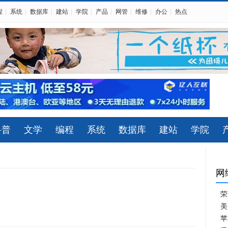
程
|
系统
|
数据库
|
建站
|
学院
|
产品
|
网管
|
维修
|
办公
|
热点
科普
文学
编程
系统
数据库
建站
学院
网
荣
美
苹