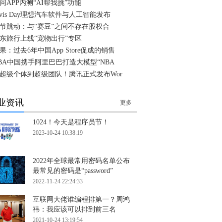
问APP内测“AI帮我挑”功能
ivis Day理想汽车软件与人工智能发布
节跳动：与“赛豆”之间不存在股权合
东旅行上线“宠物出行”专区
果：过去6年中国App Store促成的销售
BA中国携手阿里巴巴打造大模型“NBA
超级个体到超级团队！腾讯正式发布Wor
业资讯
更多
1024！今天是程序员节！
2023-10-24 10:38:19
2022年全球最常用密码名单公布
最常见的密码是“password”
2022-11-24 22:24:33
互联网大佬谁编程排第一？周鸿
祎：我应该可以排到前三名
2021-10-24 13:19:54