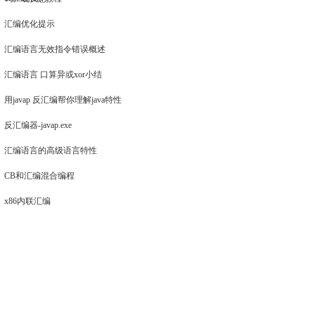
汇编优化提示
汇编语言无效指令错误概述
汇编语言 口算异或xor小结
用javap 反汇编帮你理解java特性
反汇编器-javap.exe
汇编语言的高级语言特性
CB和汇编混合编程
x86内联汇编