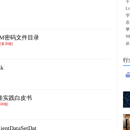
千
L
字
京
苹
SM密码文件目录
N
从
更多详细]
行
sk
佳实践白皮书
详细]
ntDataSetDat