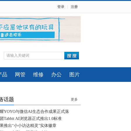
登录
|
注册
产品
网管
维修
办公
图片
络话题
更多
耀YOYO与微信AI生态合作成果正式落
团Tabbit AI浏览器正式推出1.0标准
果推出“小小访达精灵”实体徽章