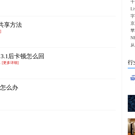
千
L
字
京
频共享方法
苹
]
N
从
OS 13.1后卡顿怎么回
行
.
[更多详细]
信怎么办