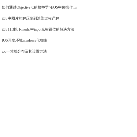
如何通过Objective-C的枚举学习iOS中位操作.m
iOS中图片的解压缩到渲染过程详解
iOS11.3以下modal中input光标错位的解决方法
IOS开发环境windows化攻略
c/c++堆栈分布及其设置方法