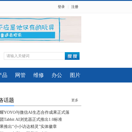
登录
|
注册
产品
网管
维修
办公
图片
络话题
更多
耀YOYO与微信AI生态合作成果正式落
团Tabbit AI浏览器正式推出1.0标准
果推出“小小访达精灵”实体徽章