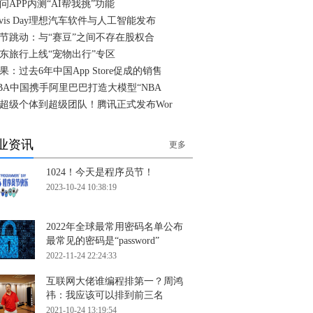
问APP内测“AI帮我挑”功能
ivis Day理想汽车软件与人工智能发布
节跳动：与“赛豆”之间不存在股权合
东旅行上线“宠物出行”专区
果：过去6年中国App Store促成的销售
BA中国携手阿里巴巴打造大模型“NBA
超级个体到超级团队！腾讯正式发布Wor
业资讯
更多
1024！今天是程序员节！
2023-10-24 10:38:19
2022年全球最常用密码名单公布
最常见的密码是“password”
2022-11-24 22:24:33
互联网大佬谁编程排第一？周鸿
祎：我应该可以排到前三名
2021-10-24 13:19:54