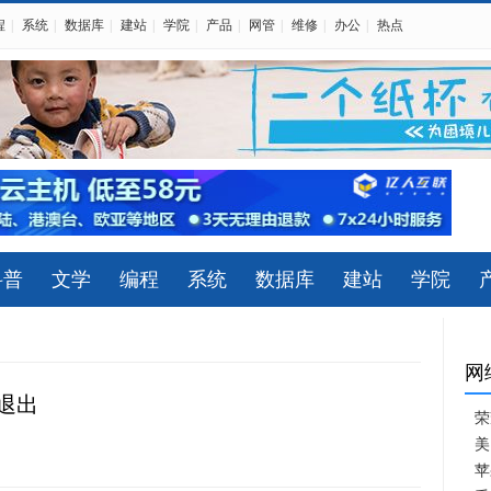
程
|
系统
|
数据库
|
建站
|
学院
|
产品
|
网管
|
维修
|
办公
|
热点
科普
文学
编程
系统
数据库
建站
学院
网
存退出
荣
美
苹