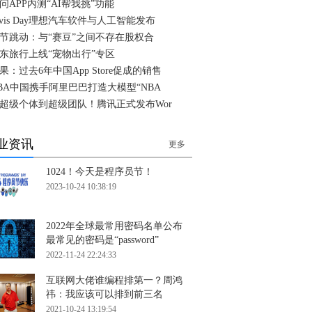
问APP内测“AI帮我挑”功能
ivis Day理想汽车软件与人工智能发布
节跳动：与“赛豆”之间不存在股权合
东旅行上线“宠物出行”专区
果：过去6年中国App Store促成的销售
BA中国携手阿里巴巴打造大模型“NBA
超级个体到超级团队！腾讯正式发布Wor
业资讯
更多
1024！今天是程序员节！
2023-10-24 10:38:19
2022年全球最常用密码名单公布
最常见的密码是“password”
2022-11-24 22:24:33
互联网大佬谁编程排第一？周鸿
祎：我应该可以排到前三名
2021-10-24 13:19:54