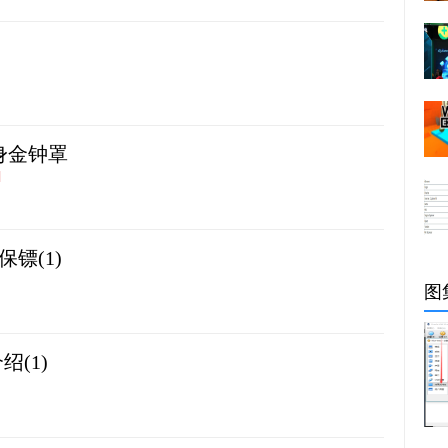
身金钟罩
]
镖(1)
图
(1)