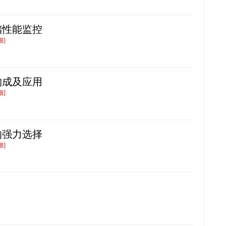
储性能监控
细]
构成及应用
细]
的强力选择
细]