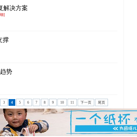
恢复解决方案
细]
支撑
新趋势
3
4
5
6
7
8
9
10
11
下一页
尾页