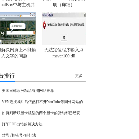
rtualBox中与主机共
明（详细）
何解决网页上不能输
无法定位程序输入点
入文字的问题
msvcr100.dll
击排行
更多
美国日韩欧洲精品海淘网站推荐
VPN连接成功后依然打不开YouTube等国外网站的
如何判断双显卡机型的两个显卡的驱动都已经安
打印PDF出错的解决方法
对号√和错号×的打法