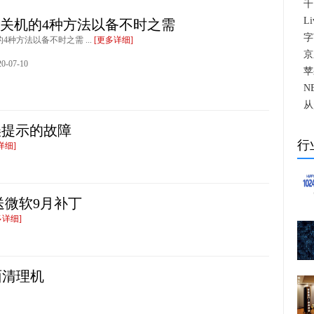
千
L
制关机的4种方法以备不时之需
字
的4种方法以备不时之需 ...
[更多详细]
京
-07-10
苹
N
从
误提示的故障
行
详细]
送微软9月补丁
多详细]
面清理机