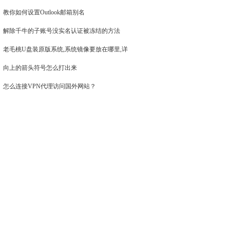
教你如何设置Outlook邮箱别名
解除千牛的子账号没实名认证被冻结的方法
老毛桃U盘装原版系统,系统镜像要放在哪里,详
向上的箭头符号怎么打出来
怎么连接VPN代理访问国外网站？