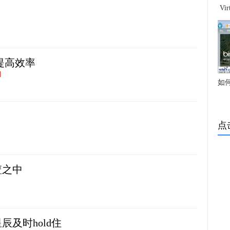
Vi
提高效率
]
如
点
篮之中
及时hold住