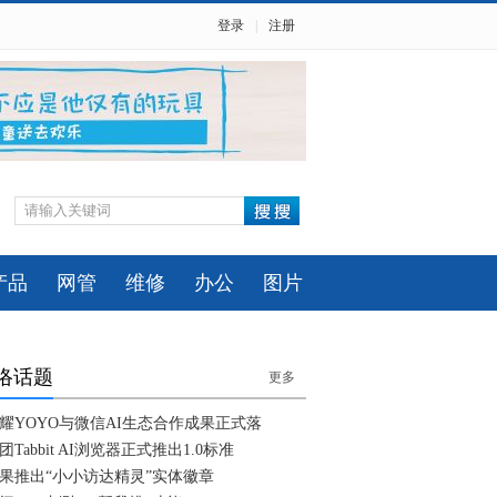
登录
|
注册
产品
网管
维修
办公
图片
络话题
更多
耀YOYO与微信AI生态合作成果正式落
团Tabbit AI浏览器正式推出1.0标准
果推出“小小访达精灵”实体徽章