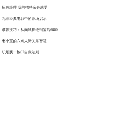
招聘经理 我的招聘亲身感受
九部经典电影中的职场启示
求职技巧：从面试拒绝到签后6000
韦小宝的六点人际关系智慧
职场飘一族07自救法则