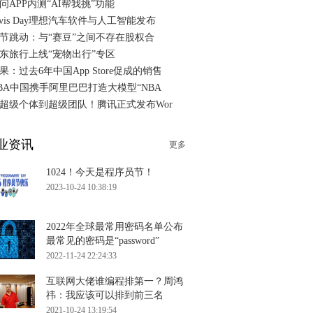
问APP内测“AI帮我挑”功能
ivis Day理想汽车软件与人工智能发布
节跳动：与“赛豆”之间不存在股权合
东旅行上线“宠物出行”专区
果：过去6年中国App Store促成的销售
BA中国携手阿里巴巴打造大模型“NBA
超级个体到超级团队！腾讯正式发布Wor
业资讯
更多
1024！今天是程序员节！
2023-10-24 10:38:19
2022年全球最常用密码名单公布
最常见的密码是“password”
2022-11-24 22:24:33
互联网大佬谁编程排第一？周鸿
祎：我应该可以排到前三名
2021-10-24 13:19:54