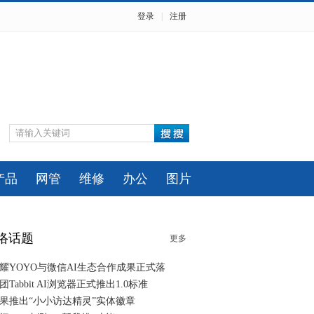
登录
|
注册
产品
网管
维修
办公
图片
络话题
更多
耀YOYO与微信AI生态合作成果正式落
团Tabbit AI浏览器正式推出1.0标准
果推出“小小访达精灵”实体徽章