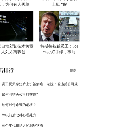
班，为何有人买单
上班 “假
米自动驾驶技术负责
特斯拉被裁员工：5分
人刘方离职创
钟办好手续，事前
击排行
更多
员工夏天穿短裤上班被解雇，法院：若违反公司规
定
如何同猎头公司打交道?
如何对付难缠的老板？
辞职前后七种心理处方
三个年代职场人的职场状态