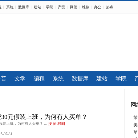
程
|
系统
|
数据库
|
建站
|
学院
|
产品
|
网管
|
维修
|
办公
|
热点
科普
文学
编程
系统
数据库
建站
学院
网
30元假装上班，为何有人买单？
荣
假装上班，为何有人买单？ ...
[更多详细]
美
苹
-07-31