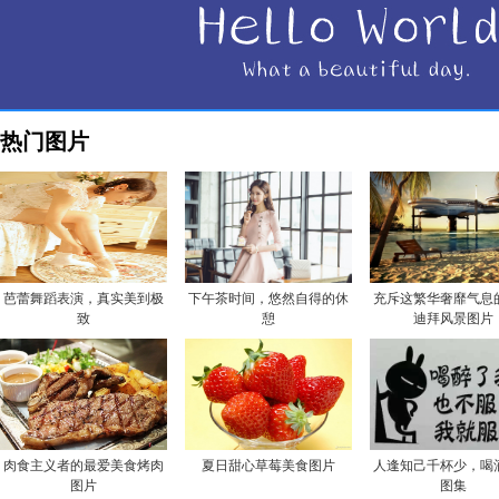
热门图片
芭蕾舞蹈表演，真实美到极
下午茶时间，悠然自得的休
充斥这繁华奢靡气息
致
憩
迪拜风景图片
肉食主义者的最爱美食烤肉
夏日甜心草莓美食图片
人逢知己千杯少，喝
图片
图集