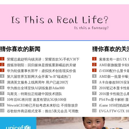
猜你喜欢的新闻
猜你喜欢的关
荣耀总裁赵明乌镇演讲：荣耀首款5G手机V30下
索泰发布一款GTX 1
搜狐张朝阳：回归媒体是搜狐重新崛起的关键
AMD新旗舰显卡轻松
华为轮值董事长郭平：虚拟技术创造现实价值
i5 6500配什么显卡最
第六届世界互联网大会开幕“to B”端成热门
AMD新一批显卡曝光
滴滴英文服务上线两周年 用户已超200万
A卡自修改BIOS安装16
华为推出全球至快AI训练集群Atlas900
2016笔记本显卡
马斯克：特斯拉正组建中国技术团队
2016显卡性能怎么
10年后6G将问世 速度有望比5G快100倍
PS4 Pro显卡解析
WeworkCEO称已开始考虑未来职位 不排除放弃
iGame 1050烈焰
谷歌软件商店模式变革：推出5美元会员 可用数
EVGA FTW GTX 