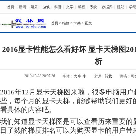
首页
|
新闻
|
娱乐
|
游戏
|
科普
|
文学
|
编程
|
系统
|
数据库
|
建站
|
学
首页
>
维修
>
卡类
> 正文
2016显卡性能怎么看好坏 显卡天梯图20
析
2019-10-28 20:07:26
字体：
大
中
小
来源：
转载
供稿：网
2016年12月显卡天梯图来啦，很多电脑用
些，每个月的显卡天梯，能够帮助我们更好
看具体的内容吧。
我们知道显卡天梯图是可以查看历来重要的
目了然的梯度排名可以为购买显卡的用户带