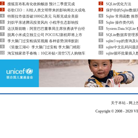
搜狐宣布私有化收购畅游 预计二季度完成
SQLite优化方法
谷歌CEO：AI给人类文明带来的影响将比火或电
保护你的Sqlite数据
特斯拉市值首破1000亿美元 马斯克成全美薪
Sqlite 常用函数 推
刘炽平亲述腾讯投资风向 小程序生态影响投
Sqlite 操作类代码
达沃斯前瞻：阿里巴巴董事局主席张勇谈平台经
System.Data.SQ
脱离小米成立独立公司 POCOX2新机即将上市
SQLite数据库管
李大脑门过安检搞笑视频 各种姿势演绎默剧
sqlite3 top的查询及
《笑傲江湖4》李大脑门过安检 李大脑门精彩
sqlite中文乱码
淘宝独家牵手春晚：10亿补贴+清空5万人购物车
sqlite循环批量
关于本站
-
网上
Copyright © 2008 - 202