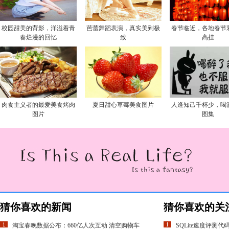
校园甜美的背影，洋溢着青
芭蕾舞蹈表演，真实美到极
春节临近，各地春节
春烂漫的回忆
致
高挂
肉食主义者的最爱美食烤肉
夏日甜心草莓美食图片
人逢知己千杯少，喝
图片
图集
猜你喜欢的新闻
猜你喜欢的关
淘宝春晚数据公布：660亿人次互动 清空购物车
SQLite速度评测代