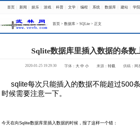
首页
|
新闻
|
娱乐
|
游戏
|
科普
|
文学
|
编程
|
系统
|
数据库
|
建站
|
学
首页
>
数据库
>
SQLite
> 正文
Sqlite数据库里插入数据的条数
2020-01-25 19:29:30
字体：
大
中
小
来源：
转载
供稿：网
sqlite每次只能插入的数据不能超过50
时候需要注意一下。
今天在向Sqlite数据库里插入数据的时候，报了这样一个错：