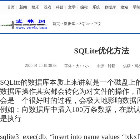
首页
|
新闻
|
娱乐
|
游戏
|
科普
|
文学
|
编程
|
系统
|
数据库
|
建站
|
学
首页
>
数据库
>
SQLite
> 正文
SQLite优化方法
2020-01-25 19:30:33
字体：
大
中
小
来源：
转载
供稿：网
SQLite的数据库本质上来讲就是一个磁盘
数据库操作其实都会转化为对文件的操作，
会是一个很好时的过程，会极大地影响数据
例如：向数据库中插入100万条数据，在默
是执行
sqlite3_exec(db, “insert into name values ‘lxkxf',