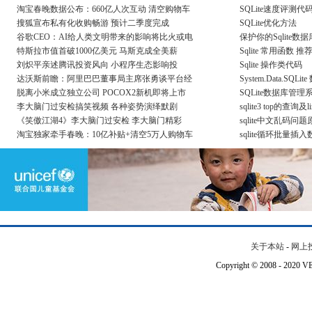
淘宝春晚数据公布：660亿人次互动 清空购物车
SQLite速度评测代
搜狐宣布私有化收购畅游 预计二季度完成
SQLite优化方法
谷歌CEO：AI给人类文明带来的影响将比火或电
保护你的Sqlite数据
特斯拉市值首破1000亿美元 马斯克成全美薪
Sqlite 常用函数 推
刘炽平亲述腾讯投资风向 小程序生态影响投
Sqlite 操作类代码
达沃斯前瞻：阿里巴巴董事局主席张勇谈平台经
System.Data.SQ
脱离小米成立独立公司 POCOX2新机即将上市
SQLite数据库管
李大脑门过安检搞笑视频 各种姿势演绎默剧
sqlite3 top的查询及
《笑傲江湖4》李大脑门过安检 李大脑门精彩
sqlite中文乱码
淘宝独家牵手春晚：10亿补贴+清空5万人购物车
sqlite循环批量
关于本站
-
网上
Copyright © 2008 - 202