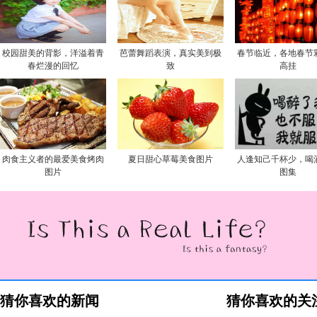
校园甜美的背影，洋溢着青
芭蕾舞蹈表演，真实美到极
春节临近，各地春节
春烂漫的回忆
致
高挂
肉食主义者的最爱美食烤肉
夏日甜心草莓美食图片
人逢知己千杯少，喝
图片
图集
猜你喜欢的新闻
猜你喜欢的关