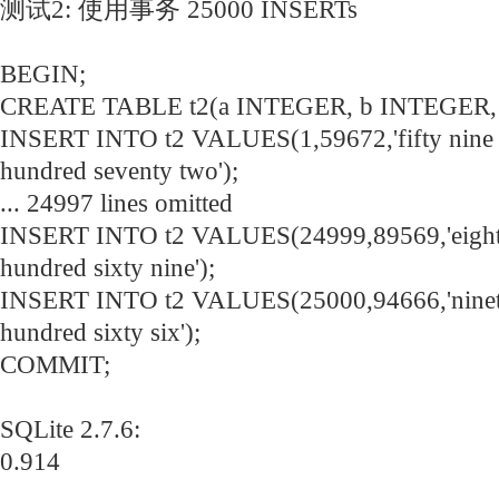
测试2: 使用事务 25000 INSERTs
BEGIN;
CREATE TABLE t2(a INTEGER, b INTEGER,
INSERT INTO t2 VALUES(1,59672,'fifty nine 
hundred seventy two');
... 24997 lines omitted
INSERT INTO t2 VALUES(24999,89569,'eighty
hundred sixty nine');
INSERT INTO t2 VALUES(25000,94666,'ninety
hundred sixty six');
COMMIT;
SQLite 2.7.6:
0.914