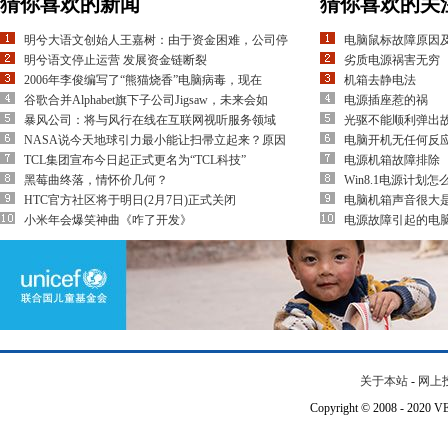
猜你喜欢的新闻
猜你喜欢的关
明兮大语文创始人王嘉树：由于资金困难，公司停
电脑鼠标故障原因
明兮语文停止运营 发展资金链断裂
劣质电源祸害无穷
2006年李俊编写了“熊猫烧香”电脑病毒，现在
机箱去静电法
谷歌合并Alphabet旗下子公司Jigsaw，未来会如
电源插座惹的祸
暴风公司：将与风行在线在互联网视听服务领域
光驱不能顺利弹出
NASA说今天地球引力最小能让扫帚立起来？原因
电脑开机无任何反
TCL集团宣布今日起正式更名为“TCL科技”
电源机箱故障排除
黑莓曲终落，情怀价几何？
Win8.1电源计划怎
HTC官方社区将于明日(2月7日)正式关闭
电脑机箱声音很大
小米年会爆笑神曲《咋了开发》
电源故障引起的电
关于本站
-
网上
Copyright © 2008 - 202