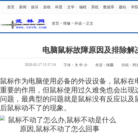
首页
|
新闻
|
娱乐
|
游戏
|
科普
|
文学
|
编程
|
系统
|
数据库
|
建站
|
学
首页
>
维修
>
外设
> 正文
电脑鼠标故障原因及排除解
2020-02-17 15:17:14
字体：
大
中
小
来源：
转载
供稿：网
鼠标作为电脑使用必备的外设设备，鼠标在
重要的作用，但鼠标使用过久难免也会出现
问题，最典型的问题就是鼠标没有反应以及
后鼠标动不了的现象。