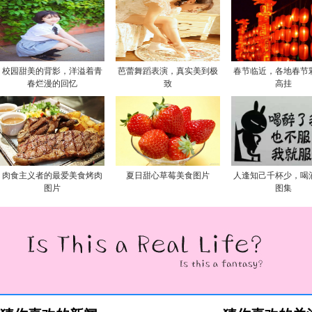
校园甜美的背影，洋溢着青
芭蕾舞蹈表演，真实美到极
春节临近，各地春节
春烂漫的回忆
致
高挂
肉食主义者的最爱美食烤肉
夏日甜心草莓美食图片
人逢知己千杯少，喝
图片
图集