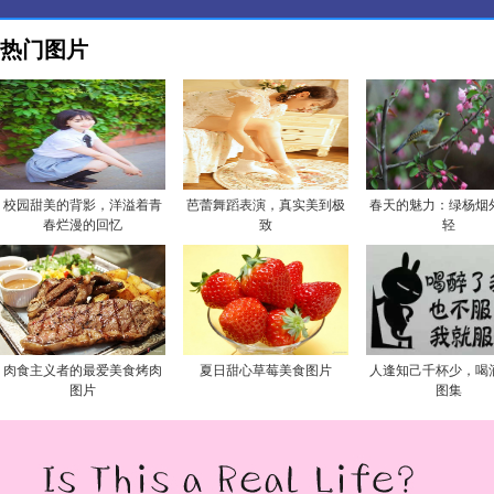
热门图片
校园甜美的背影，洋溢着青
芭蕾舞蹈表演，真实美到极
春天的魅力：绿杨烟
春烂漫的回忆
致
轻
肉食主义者的最爱美食烤肉
夏日甜心草莓美食图片
人逢知己千杯少，喝
图片
图集