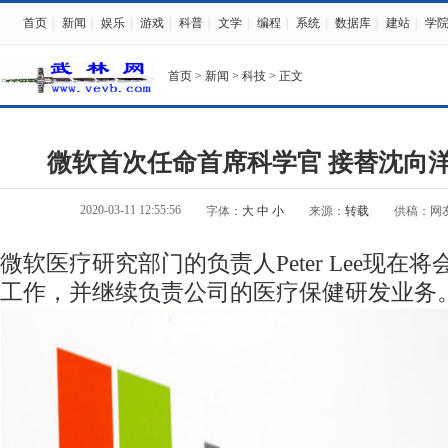
首页
|
新闻
|
娱乐
|
游戏
|
科普
|
文学
|
编程
|
系统
|
数据库
|
建站
|
学
首页
>
新闻
>
科技
> 正文
微软首次任命首席科学官 接替沈向
2020-03-11 12:55:56
字体：
大
中
小
来源：
转载
供稿：网
微软医疗研究部门的负责人Peter Lee现在
工作，并继续负责公司的医疗保健研发业务