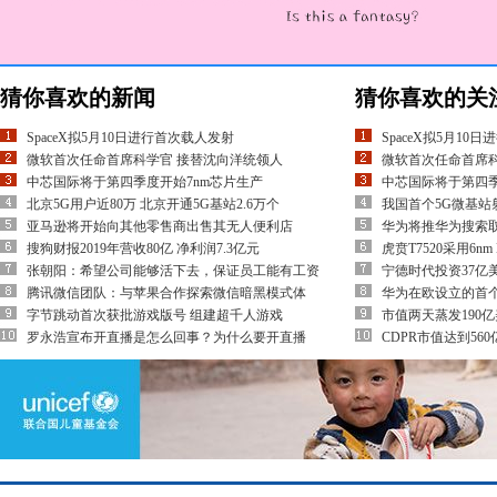
猜你喜欢的新闻
猜你喜欢的关
SpaceX拟5月10日进行首次载人发射
SpaceX拟5月10
微软首次任命首席科学官 接替沈向洋统领人
微软首次任命首席科
中芯国际将于第四季度开始7nm芯片生产
中芯国际将于第四季
北京5G用户近80万 北京开通5G基站2.6万个
我国首个5G微基站
亚马逊将开始向其他零售商出售其无人便利店
华为将推华为搜索取
搜狗财报2019年营收80亿 净利润7.3亿元
虎贲T7520采用6n
张朝阳：希望公司能够活下去，保证员工能有工资
宁德时代投资37亿
腾讯微信团队：与苹果合作探索微信暗黑模式体
华为在欧设立的首个
字节跳动首次获批游戏版号 组建超千人游戏
市值两天蒸发190
罗永浩宣布开直播是怎么回事？为什么要开直播
CDPR市值达到56