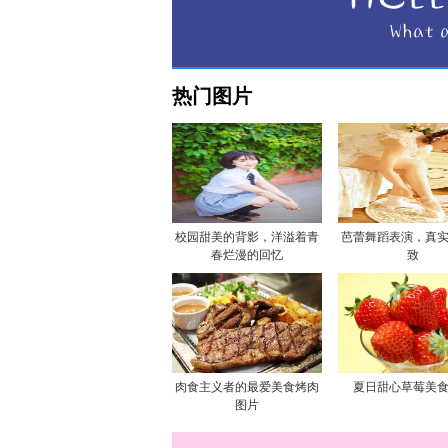
热门图片
校园甜美的背影，洋溢着青
芭蕾舞蹈表演，真
春烂漫的回忆
致
肉食主义者的最爱美食烤肉
夏日甜心草莓美
图片