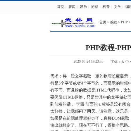
首页
|
新闻
|
娱乐
|
游戏
|
科普
|
文学
|
编
首页
>
编程
>
PHP
>
PHP教程-P
2020-03-24 19:23:35
字体：
大
中
需求：将一段文字截取一定的物理长度显示
符是3个字节或者4个字节的，而显示的时候
有不同。而且给的数据是HTML代码串，比如这样
要保留HTML标签，只是对其中的文字做处理
到前端的话， 李四 前面的 a 标签是没有
太好搞，让我郁闷了两天。请注意，这只是一
如果是在前端处理就好办了，直接DOM获取，然
输出就搞定了。现在可不行了，得换个思路