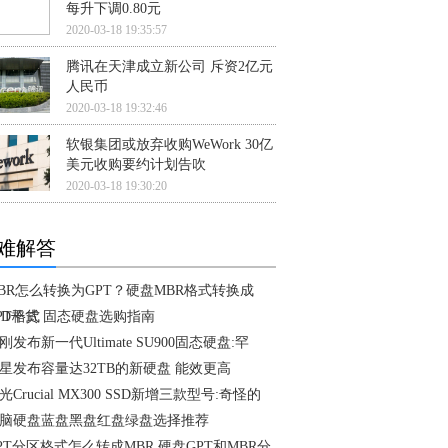
每升下调0.80元
2020-03-18 19:35:57
腾讯在天津成立新公司 斥资2亿元
人民币
2020-03-18 19:32:46
软银集团或放弃收购WeWork 30亿
美元收购要约计划告吹
2020-03-18 19:30:20
难解答
BR怎么转换为GPT？硬盘MBR格式转换成
PT格式
SD干货 固态硬盘选购指南
刚发布新一代Ultimate SU900固态硬盘:罕
星发布容量达32TB的新硬盘 能效更高
光Crucial MX300 SSD新增三款型号:奇怪的
脑硬盘蓝盘黑盘红盘绿盘选择推荐
PT分区格式怎么转成MBR 硬盘GPT和MBR分