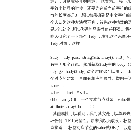
标记，碰到标签开始的标记 就置为1，接下
字符串处理的时候，还要先判断当前字符的编码
符的长度都是3，所以如果碰到是中文字符编
个人认为这种方法很不爽，首先这种精致的逻辑
是3个或4个 所以代码的严密性值得怀疑。我个
昨天研究了一下那个 Tidy ，发现这个东
Tidy 对象，这样：
$tidy = tidy_parse_string($str, arra
有中间那个连线。然后获取$tidy中的 body（因为
tidy_get_body($tidy);这个时候你可以
个对应的对象，里面有相应的属性。举例来说，比如 
name= a
value
= a href= # sdf /a
child= array{[0]= 一个文本节点对象，value是 
attribute=array{ href = # }
..其他属性可以看到，我们其实是可以单独去
坏任何HTML完整性。原来我以为改变 a 标签
直接返回a标签对应节点的value就OK了