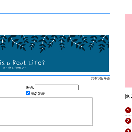
共有
0
条评论
密码:
匿名发表
网