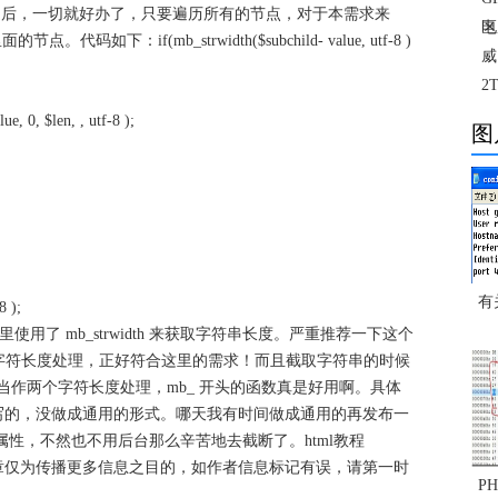
构之后，一切就好办了，只要遍历所有的节点，对于本需求来
区
电
下：if(mb_strwidth($subchild- value, utf-8 )
威
2
e, 0, $len, , utf-8 );
图
有关
8 );
这里使用了 mb_strwidth 来获取字符串长度。严重推荐一下这个
作两个字符长度处理，正好符合这里的需求！而且截取字符串的时候
当作两个字符长度处理，mb_ 开头的函数真是好用啊。具体
写的，没做成通用的形式。哪天我有时间做成通用的再发布一
rflow 属性，不然也不用后台那么辛苦地去截断了。
html教程
章仅为传播更多信息之目的，如作者信息标记有误，请第一时
P