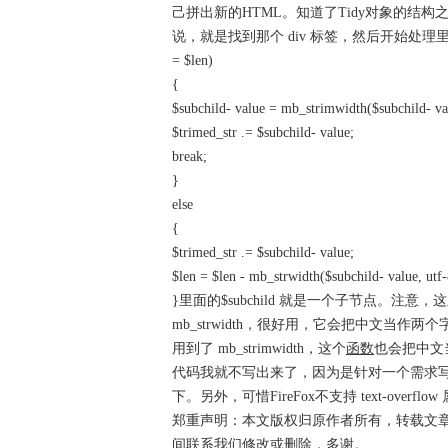
己拼出新的HTML。知道了Tidy对象的结
说，就是找到那个 div 标签，然后开始处理里面的节点。代码如
= $len)
{
$subchild- value = mb_strimwidth($subchild- valu
$trimed_str .= $subchild- value;
break;
}
else
{
$trimed_str .= $subchild- value;
$len = $len - mb_strwidth($subchild- value, utf-
}里面的$subchild 就是一个子节点。注意，
mb_strwidth，很好用，它会把中文当
用到了 mb_strimwidth，这个
函数
也会把中文
代码我就不写出来了，因为是针对一个需求
下。另外，可惜FireFox不支持 text-ove
郑重声明：本文版权归原作者所有，转载文
间联系我们修改或删除，多谢。