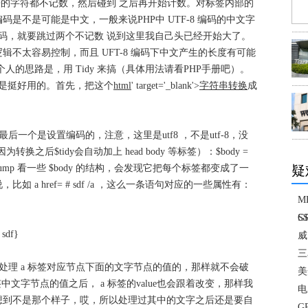
来的字符都不记数，然后碰到 之后再开始计数。对标签内部的
是不是可能是中文，一般来说PHP中 UTF-8 编码的中文字
码，就要跳过两个不记数 说到这里我自己头已经开始大了。
不太容易控制，而且 UFT-8 编码下中文产生的长度有可能
人的思路是，用 Tidy 来搞（具体用法请看PHP手册吧）。
西还是挺好用的。首先，把这个
html
' target='_blank'>
字符串转换
成
y(), utf8 ); // 最后一个是设置编码的，注意，这里是utf8 ，不是utf-8，没
转换之后$tidy会自动加上 head body 等标签）：$body =
用 var_dump 看一些 $body 的结构，会发现它把每个标签都变成了一
疑
a href= # sdf /a ，这么一条语句对应的一些属性有：
M
G
S
sdf}
威
三
处理 a 标签对应节点下面的文字节点的值的，那样就不会破
美
中文字节点的值之后， a 标签的value也会跟着改变，那样我
电
，没想到不是那个样子，哎，所以处理过其中的文字之后还是要自
G