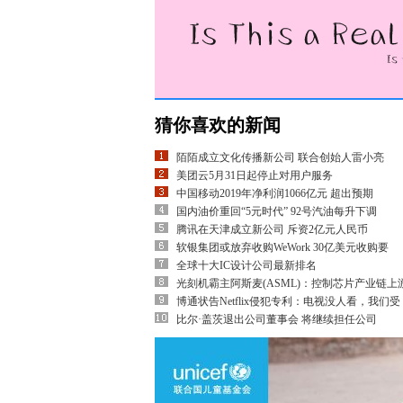
猜你喜欢的新闻
陌陌成立文化传播新公司 联合创始人雷小亮
美团云5月31日起停止对用户服务
中国移动2019年净利润1066亿元 超出预期
国内油价重回“5元时代” 92号汽油每升下调
腾讯在天津成立新公司 斥资2亿元人民币
软银集团或放弃收购WeWork 30亿美元收购要
全球十大IC设计公司最新排名
光刻机霸主阿斯麦(ASML)：控制芯片产业链上
博通状告Netflix侵犯专利：电视没人看，我们受
比尔·盖茨退出公司董事会 将继续担任公司