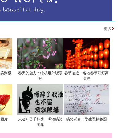
更多
实美到极
春天的魅力：绿杨烟外晓寒
春节临近，各地春节彩灯高
轻
高挂
食图片
人逢知己千杯少，喝酒搞笑
搞笑试卷，学生恶搞答题
图集