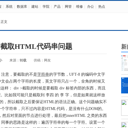
程
|
系统
|
数据库
|
建站
|
学院
|
产品
|
网管
|
维修
|
办公
|
热点
 正文
HP截取HTML代码串问题
新
小
来源：
转载
供稿：网友
，注意，要截取的不是
字符串
的字节数，UFT-8 的编码中文字
中文会占两个字符的长度，英文字符只占一个，全角的时候又
： div >截取的时候是要截取 div 标签内部的东西，而且
。比如我可能只是截取到 李四 的 李 字，但是如果就这样放
闭合的，所以截取之后要保证HTML的语法正确。这个问题确实不
个字符串，只不过内容是HTML代码，是没有什么DOM的。
后对里面的节点进行处理，最后把innerHTML 之类的东西
。同事的思路是这样的：遍历字符串的每一个字符。设置一个