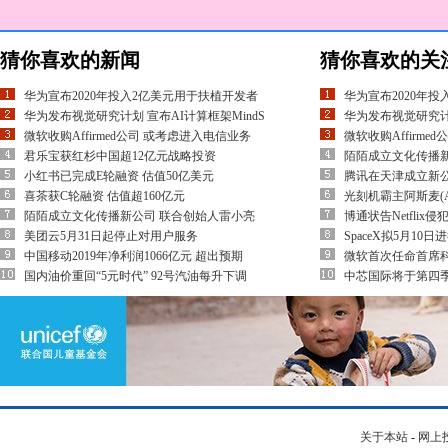
猜你喜欢的新闻
猜你喜欢的关
华为宣布2020年投入2亿美元用于扶植开发者
华为宣布2020年
华为发布视觉研究计划 宣布AI计算框架MindS
华为发布视觉研究计划
微软收购Affirmed公司 或考虑进入电信业务
微软收购Affirm
君乐宝获红杉中国超12亿元战略投资
陌陌成立文化传播新
小红书已完成E轮融资 估值50亿美元
腾讯在天津成立新公
喜茶获C轮融资 估值超160亿元
光刻机霸主阿斯麦(
陌陌成立文化传播新公司 联合创始人雷小亮
博通状告Netfli
美团云5月31日起停止对用户服务
SpaceX拟5月10
中国移动2019年净利润1066亿元 超出预期
微软首次任命首席科
国内油价重回“5元时代” 92号汽油每升下调
中芯国际将于第四季
关于本站
-
网上