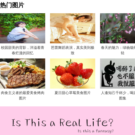
热门图片
校园甜美的背影，洋溢着青
芭蕾舞蹈表演，真实美到极
春天的魅力：绿杨烟
春烂漫的回忆
致
轻
肉食主义者的最爱美食烤肉
夏日甜心草莓美食图片
人逢知己千杯少，喝
图片
图集