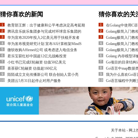
猜你喜欢的新闻
猜你喜欢的关
教育部王辉：出于健康和公平考虑决定高考延期
在Golang中使用
腾讯音乐娱乐集团参与完成对环球音乐集团的
Golang极简入门
华为宣布2020年投入2亿美元用于扶植开发者
Golang极简入门
华为发布视觉研究计划 宣布AI计算框架MindS
Golang极简入门
微软收购Affirmed公司 或考虑进入电信业务
Golang极简入门
君乐宝获红杉中国超12亿元战略投资
Golang 内存模型
小红书已完成E轮融资 估值50亿美元
Go项目的目录结构
喜茶获C轮融资 估值超160亿元
Go语言中map数据
陌陌成立文化传播新公司 联合创始人雷小亮
我为什么喜欢Go语言
美团云5月31日起停止对用户服务
Go语言编程中判
关于本站
-
网上