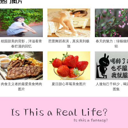
热门图片
校园甜美的背影，洋溢着青
芭蕾舞蹈表演，真实美到极
春天的魅力：绿杨烟
春烂漫的回忆
致
轻
肉食主义者的最爱美食烤肉
夏日甜心草莓美食图片
人逢知己千杯少，喝
图片
图集