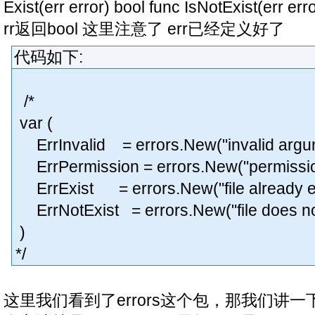
Exist(err error) bool func IsNotExist(er
rr返回bool 这里注意了 err已经定义好了
代码如下:
/*
var (
ErrInvalid = errors.New("invalid argu
ErrPermission = errors.New("permissio
ErrExist = errors.New("file already ex
ErrNotExist = errors.New("file does not
)
*/
这里我们看到了errors这个包，那我们讲