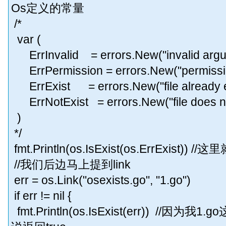
Os定义的常量
/*
var (
ErrInvalid = errors.New("invalid argu
ErrPermission = errors.New("permissi
ErrExist = errors.New("file already e
ErrNotExist = errors.New("file does no
)
*/
fmt.Println(os.IsExist(os.ErrExist)) /
//我们后边马上提到link
err = os.Link("osexists.go", "1.go")
if err != nil {
fmt.Println(os.IsExist(err)) //因