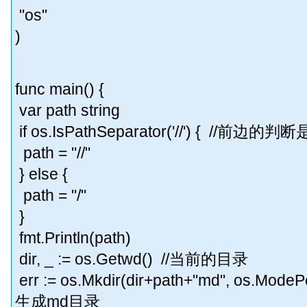
"os"
)
func main() {
var path string
if os.IsPathSeparator('//') { /
path = "//"
} else {
path = "/"
}
fmt.Println(path)
dir, _ := os.Getwd() //当前的目录
err := os.Mkdir(dir+path+"md", os.
生成md目录