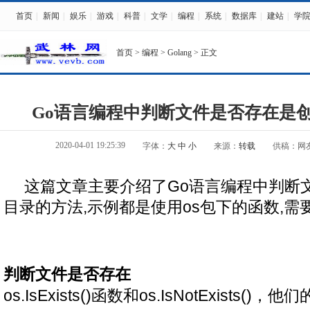
首页
|
新闻
|
娱乐
|
游戏
|
科普
|
文学
|
编程
|
系统
|
数据库
|
建站
|
学
首页
>
编程
>
Golang
> 正文
Go语言编程中判断文件是否存在是
2020-04-01 19:25:39
字体：
大
中
小
来源：
转载
供稿：网
这篇文章主要介绍了Go语言编程中判断
目录的方法,示例都是使用os包下的函数,
判断文件是否存在
os.IsExists()函数和os.IsNotExists()，