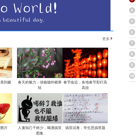
更多
实美到极
春天的魅力：绿杨烟外晓寒
春节临近，各地春节彩灯高
轻
高挂
食图片
人逢知己千杯少，喝酒搞笑
搞笑试卷，学生恶搞答题
图集