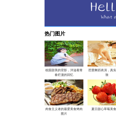
热门图片
校园甜美的背影，洋溢着青
芭蕾舞蹈表演，真
春烂漫的回忆
致
肉食主义者的最爱美食烤肉
夏日甜心草莓美
图片