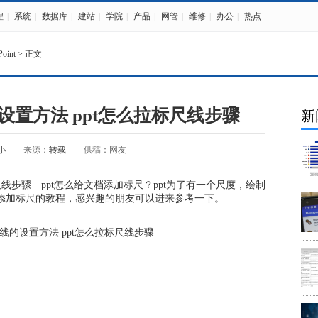
程
|
系统
|
数据库
|
建站
|
学院
|
产品
|
网管
|
维修
|
办公
|
热点
oint
> 正文
设置方法 ppt怎么拉标尺线步骤
新
小
来源：
转载
供稿：网友
尺线步骤
ppt怎么给文档添加标尺？ppt为了有一个尺度，绘制
档添加标尺的教程，感兴趣的朋友可以进来参考一下。