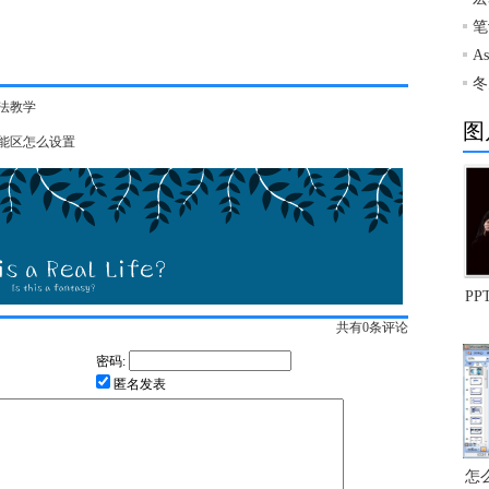
笔
A
冬
方法教学
图
义功能区怎么设置
P
共有
0
条评论
密码:
匿名发表
怎