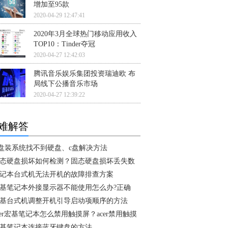
增加至95款
2020-04-29 12:47:41
2020年3月全球热门移动应用收入
TOP10：Tinder夺冠
2020-04-27 12:42:03
腾讯音乐娱乐集团投资瑞迪欧 布
局线下公播音乐市场
2020-04-27 12:39:22
难解答
盘装系统找不到硬盘、c盘解决方法
态硬盘损坏如何检测？固态硬盘损坏丢失数
记本台式机无法开机的故障排查方案
基笔记本外接显示器不能使用怎么办?正确
基台式机调整开机引导启动项顺序的方法
cer宏基笔记本怎么禁用触摸屏？acer禁用触摸
基笔记本连接蓝牙键盘的方法