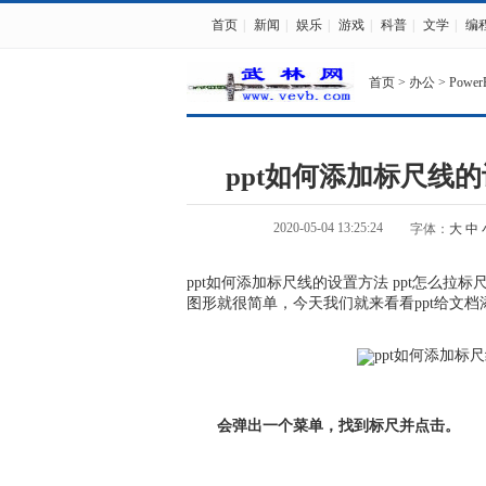
首页
|
新闻
|
娱乐
|
游戏
|
科普
|
文学
|
编
首页
>
办公
>
PowerP
ppt如何添加标尺线的
2020-05-04 13:25:24
字体：
大
中
ppt如何添加标尺线的设置方法 ppt怎么拉标
图形就很简单，今天我们就来看看ppt给文
会弹出一个菜单，找到标尺并点击。