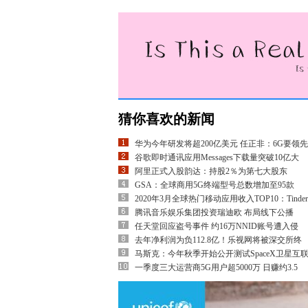
猜你喜欢的新闻
华为今年研发将超200亿美元 任正非：6G要领先
谷歌即时通讯应用Messages下载量突破10亿大
阿里正式入股韵达：持股2％为第七大股东
GSA：全球商用5G终端型号总数增加至95款
2020年3月全球热门移动应用收入TOP10：Tinder
腾讯音乐娱乐集团投资瑞迪欧 布局线下公播
任天堂回应盗号事件 约16万NNID账号遭入侵
去年净利润为负112.8亿！乐视网将被深交所终
马斯克：今年秋季开始公开测试SpaceX卫星互
一季度三大运营商5G用户超5000万 日赚约3.5