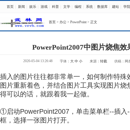
首页
|
新闻
|
娱乐
|
游戏
|
科普
|
文学
|
编程
|
系统
|
数据库
|
建站
|
学
首页
>
办公
>
PowerPoint
> 正文
PowerPoint2007中图片烧
2020-05-04 13:26:48
字体：
大
中
小
来源：
转载
供稿：网
插入的图片往往都非常单一，如何制作特殊
图片重新着色，并结合图片工具实现图片烧
得可以的话，就跟着我一起做。
①启动PowerPoint2007，单击菜单栏--插
框，选择一张图片打开。