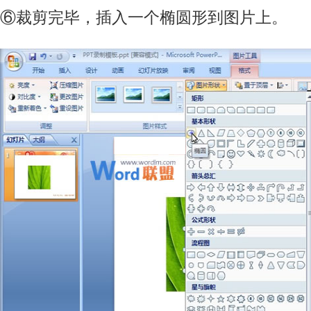
⑥裁剪完毕，插入一个椭圆形到图片上。