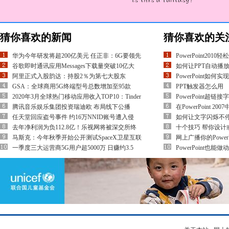
猜你喜欢的新闻
猜你喜欢的关
华为今年研发将超200亿美元 任正非：6G要领先
PowerPoint20
谷歌即时通讯应用Messages下载量突破10亿大
如何让PPT自动播
阿里正式入股韵达：持股2％为第七大股东
PowerPoint如
GSA：全球商用5G终端型号总数增加至95款
PPT触发器怎么用
2020年3月全球热门移动应用收入TOP10：Tinder
PowerPoint超
腾讯音乐娱乐集团投资瑞迪欧 布局线下公播
在PowerPoint 
任天堂回应盗号事件 约16万NNID账号遭入侵
如何让文字闪烁不停
去年净利润为负112.8亿！乐视网将被深交所终
十个技巧 帮你设计
马斯克：今年秋季开始公开测试SpaceX卫星互联
网上广播你的PowerP
一季度三大运营商5G用户超5000万 日赚约3.5
PowerPoint也