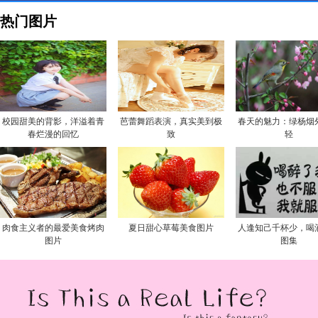
热门图片
校园甜美的背影，洋溢着青
芭蕾舞蹈表演，真实美到极
春天的魅力：绿杨烟
春烂漫的回忆
致
轻
肉食主义者的最爱美食烤肉
夏日甜心草莓美食图片
人逢知己千杯少，喝
图片
图集