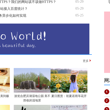
05-29
TTPS？我们的网站该不该做HTTPS？
05-29
网站接入百度统计？
05-25
服务异步化如何实现
更多
网
实美到极
游览合肥滨湖湿地公园 美不
夏日图赏：初夏若雨等花开
胜收的湿地景