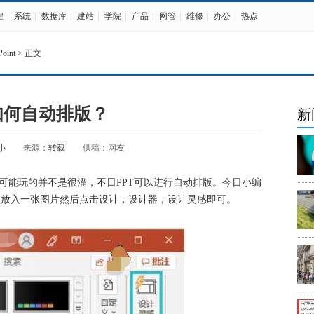
程
|
系统
|
数据库
|
建站
|
学院
|
产品
|
网管
|
维修
|
办公
|
热点
oint
> 正文
t如何自动排版？
新
小
来源：
转载
供稿：网友
作可能玩的并不是很溜，不日PPT可以进行自动排版。今日小编
要放入一张图片然后点击设计，设计器，设计灵感即可。