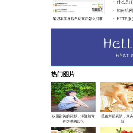
什么是H
如何给
笔记本蓝屏后自动重启怎么回事
HTTP
热门图片
校园甜美的背影，洋溢着青
芭蕾舞蹈表演，真
春烂漫的回忆
致