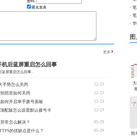
密码:
匿名发表
笔
笔
华
图
更多
开机后蓝屏重启怎么回事
蓝屏重启怎么回事...
大
12-23
大手势怎么关闭
12-23
R7拍照音如何关闭
12-23
机如何开启单手拨号面板
12-23
te顶配版怎么设置默认拨号卡
05-29
量异常怎么解决？
05-29
TTPS的优缺点是什么？
简