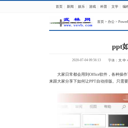
首页
|
新闻
|
娱乐
|
游戏
|
科普
|
文学
|
编
首页
>
办公
>
PowerP
pp
2020-07-04 09:56:13
字体：
大
中
大家日常都会用到Office软件，各种操
来跟大家分享下如何让PPT自动排版。只需