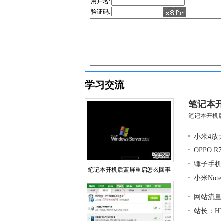
用户名:
验证码:
学习交流
笔记本
笔记本开机后
小米4放
OPPO 
锤子手
笔记本开机后蓝屏重启怎么回事
小米No
网站流
站长：H