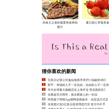
肉食主义者的最爱美食烤肉
夏日甜心草莓美
图片
猜你喜欢的新闻
完美日记母公司逸仙电商寻求IPO 拟融资4到5
郭宇：有钱的人不一定自由，自由的人不一定有
华为全球最大旗舰店在上海开业 营业面积近5
永辉超市20周年：致永辉家人的一封信
阿里旗下弹唱App唱鸭发新版本：信息流方式呈
传美团计划5亿美元投资理想汽车 双方均不予