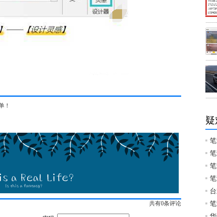
单！
疑
笔
笔
笔
笔
台
共有
0
条评论
笔
华