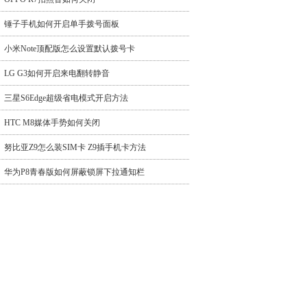
锤子手机如何开启单手拨号面板
小米Note顶配版怎么设置默认拨号卡
LG G3如何开启来电翻转静音
三星S6Edge超级省电模式开启方法
HTC M8媒体手势如何关闭
努比亚Z9怎么装SIM卡 Z9插手机卡方法
华为P8青春版如何屏蔽锁屏下拉通知栏