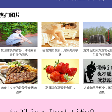
热门图片
校园甜美的背影，洋溢着青
芭蕾舞蹈表演，真实美到极
游览合肥滨湖湿地公园
春烂漫的回忆
致
胜收的湿地景
肉食主义者的最爱美食烤肉
夏日甜心草莓美食图片
人逢知己千杯少，喝
图片
图集