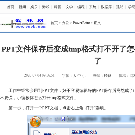
首页
|
新闻
|
娱乐
|
游戏
|
科普
|
文学
|
编程
|
系统
|
数据库
|
建站
|
学
首页
>
办公
>
PowerPoint
> 正文
PPT文件保存后变成tmp格式打不开了
了
2020-07-04 09:56:51
字体：
大
中
小
来源：
转载
供稿：网
工作中经常会用到PPT文件，好不容易编辑好的PPT保存后竟然成了t
不要慌，小编教你怎么打开tmp格式文件。
第一步，打开一个PPT文档，点击右上角“打开”选项。