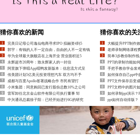
猜你喜欢的新闻
猜你喜欢的关
完美日记母公司逸仙电商寻求IPO 拟融资4到5
大幅提升PPT制作
郭宇：有钱的人不一定自由，自由的人不一定有钱
老师录制网络课程费
华为全球最大旗舰店在上海开业 营业面积近5
简单3步教你制作线
永辉超市20周年：致永辉家人的一封信
PPT的录制功能如
阿里旗下弹唱App唱鸭发新版本：信息流方式呈
手把手教你学会发布
传美团计划5亿美元投资理想汽车 双方均不予
如何保存自己ppt
成都与百度Apollo签署战略合作 市民有望打
PPT文件保存后变
小米集团：同意购回已发行股份总数10%之公司
PPT文档中的图片
雷军卸任北京金山软件有限公司执行董事 邹
如何录制ppt演示？
中兴通讯总裁徐子阳：已经开始进行6G的研究
ppt如何自动排版？