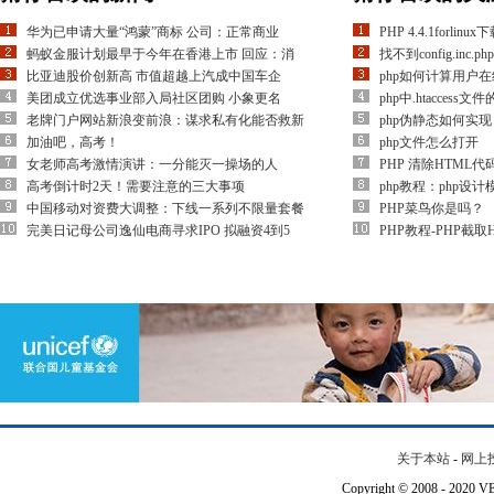
华为已申请大量“鸿蒙”商标 公司：正常商业
PHP 4.4.1forlinux
蚂蚁金服计划最早于今年在香港上市 回应：消
找不到config.inc.php
比亚迪股价创新高 市值超越上汽成中国车企
php如何计算用户
美团成立优选事业部入局社区团购 小象更名
php中.htaccess文
老牌门户网站新浪变前浪：谋求私有化能否救新
php伪静态如何实现
加油吧，高考！
php文件怎么打开
女老师高考激情演讲：一分能灭一操场的人
PHP 清除HTM
高考倒计时2天！需要注意的三大事项
php教程：php设
中国移动对资费大调整：下线一系列不限量套餐
PHP菜鸟你是吗？
完美日记母公司逸仙电商寻求IPO 拟融资4到5
PHP教程-PHP截
关于本站
-
网上
Copyright © 2008 - 202