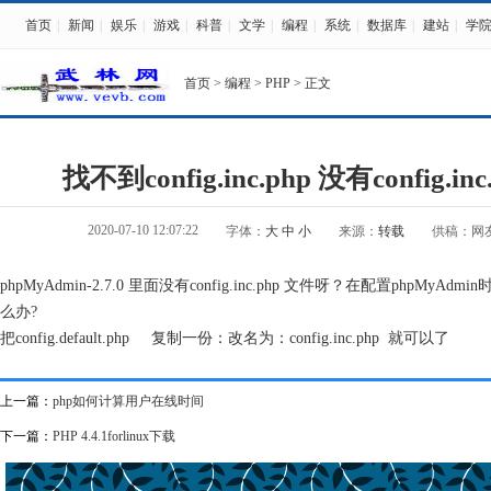
首页
|
新闻
|
娱乐
|
游戏
|
科普
|
文学
|
编程
|
系统
|
数据库
|
建站
|
学
首页
>
编程
>
PHP
> 正文
找不到config.inc.php 没有config.
2020-07-10 12:07:22
字体：
大
中
小
来源：
转载
供稿：网
phpMyAdmin-2.7.0 里面没有config.inc.php 文件呀？在配置phpMyAdmi
么办?
把config.default.php 复制一份：改名为：config.inc.php 就可以了
上一篇：
php如何计算用户在线时间
下一篇：
PHP 4.4.1forlinux下载