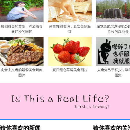
校园甜美的背影，洋溢着青
芭蕾舞蹈表演，真实美到极
游览合肥滨湖湿地公园
春烂漫的回忆
致
胜收的湿地景
肉食主义者的最爱美食烤肉
夏日甜心草莓美食图片
人逢知己千杯少，喝
图片
图集
猜你喜欢的新闻
猜你喜欢的关