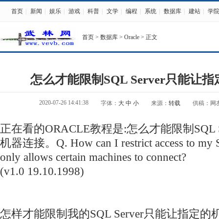
首页
|
新闻
|
娱乐
|
游戏
|
科普
|
文学
|
编程
|
系统
|
数据库
|
建站
|
学
首页
>
数据库
>
Oracle
> 正文
怎么才能限制SQL Server只能让
2020-07-26 14:41:38
字体：
大
中
小
来源：
转载
供稿：网
正在看的ORACLE教程是:怎么才能限制SQL S
机器连接。Q. How can I restrict access to my SQ
only allows certain machines to connect?
(v1.0 19.10.1998)
怎样才能限制我的SQL Server只能让指定