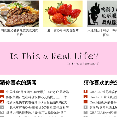
肉食主义者的最爱美食烤肉
夏日甜心草莓美食图片
人逢知己千杯少，喝
图片
图集
猜你喜欢的新闻
猜你喜欢的关
中国移动6月净增5G套餐用户1459万户 累计达
ORACLE常见错
蚂蚁集团计划在科创板和港交所同步上市 估
Oracle7.X 回
传滴滴最快年内在香港IPO 目标估值800亿美
Oracle数据库的备
小鹏汽车宣布C+轮融资近5亿美元 高瓴红杉等
常见数据库系统比较&nb
微博内测热搜定制功能 你可以愉快地吃瓜了
ORACLE8的分区