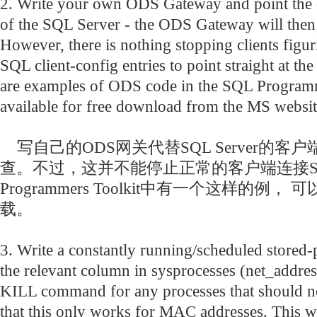
2. Write your own ODS Gateway and point the cl
of the SQL Server - the ODS Gateway will then
However, there is nothing stopping clients figur
SQL client-config entries to point straight at t
are examples of ODS code in the SQL Programm
available for free download from the MS websit
写自己的ODS网关代替SQL Server的客户端
查。不过，这并不能停止正常的客户端连接SQL 
Programmers Toolkit中有一个这样的例
载。
3. Write a constantly running/scheduled stored-
the relevant column in sysprocesses (net_address
KILL command for any processes that should n
that this only works for MAC addresses. This w