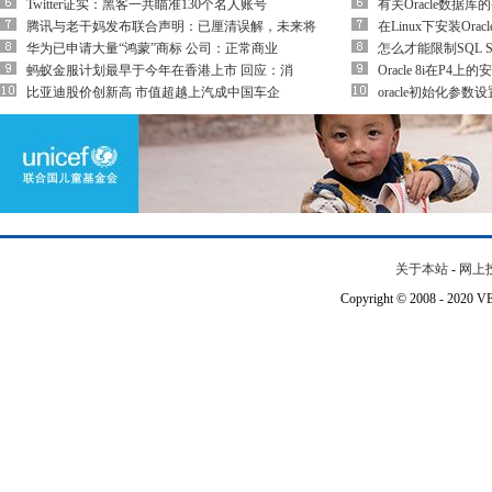
Twitter证实：黑客一共瞄准130个名人账号
有关Oracle数据库
腾讯与老干妈发布联合声明：已厘清误解，未来将
在Linux下安装Oracl
华为已申请大量“鸿蒙”商标 公司：正常商业
怎么才能限制SQL 
蚂蚁金服计划最早于今年在香港上市 回应：消
Oracle 8i在P4上的
比亚迪股价创新高 市值超越上汽成中国车企
oracle初始化参数设
关于本站
-
网上
Copyright © 2008 - 202