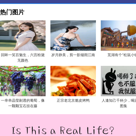
热门图片
回眸一笑百魅生，六宫粉黛
岁月静美，剪一影烟雨江南
芜湖有个“松鼠小
无颜色
一串串晶莹剔透的葡萄，像
正宗老北京脆皮烤鸭
人逢知己千杯少，喝
一颗颗宝石挂在藤
图集