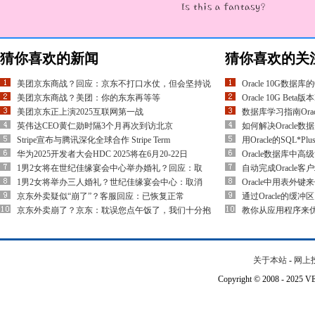
猜你喜欢的新闻
猜你喜欢的关
美团京东商战？回应：京东不打口水仗，但会坚持说
Oracle 10G数据
美团京东商战？美团：你的东东再等等
Oracle 10G Be
美团京东正上演2025互联网第一战
数据库学习指南Ora
英伟达CEO黄仁勋时隔3个月再次到访北京
如何解决Oracle数
Stripe宣布与腾讯深化全球合作 Stripe Term
用Oracle的SQL*
华为2025开发者大会HDC 2025将在6月20-22日
Oracle数据库中
1男2女将在世纪佳缘宴会中心举办婚礼？回应：取
自动完成Oracle
1男2女将举办三人婚礼？世纪佳缘宴会中心：取消
Oracle中用表外
京东外卖疑似“崩了”？客服回应：已恢复正常
通过Oracle的缓
京东外卖崩了？京东：耽误您点午饭了，我们十分抱
教你从应用程序来优化
关于本站
-
网上
Copyright © 2008 - 202