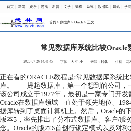
首页
|
新闻
|
娱乐
|
游戏
|
科普
|
文学
|
编程
|
系统
|
数据库
|
建站
|
学
首页
>
数据库
>
Oracle
> 正文
常见数据库系统比较Oracl
2020-07-26 14:41:45
字体：
大
中
小
来源：
转载
供稿：网
正在看的ORACLE教程是:常见数据库系统比较 
库。 提起数据库，第一个想到的公司，一般都
该公司成立于1977年，最初是一家专门开
Oracle在数据库领域一直处于领先地位。19
据库转到了桌面计算机上。然后，Oracle的
版本5，率先推出了分布式数据库、客户/服
念。Oracle的版本6首创行锁定模式以及对