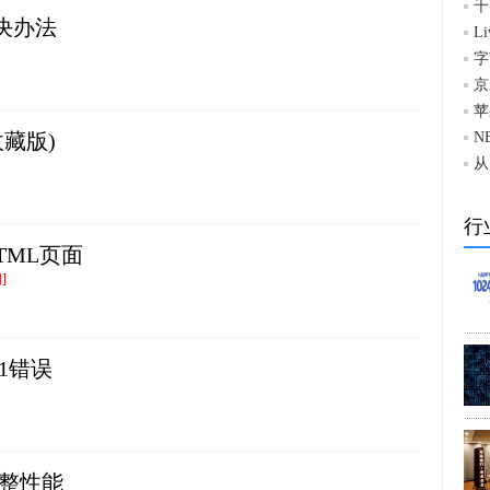
千
其解决办法
L
字
京
苹
收藏版)
N
从
行
HTML页面
]
31错误
调整性能