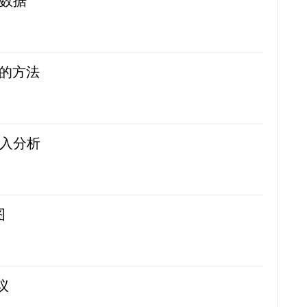
问数据
库的方法
深入分析
图
议