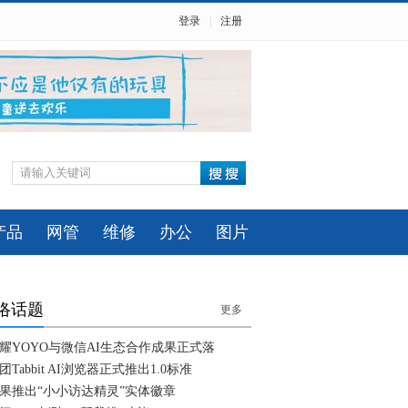
登录
|
注册
产品
网管
维修
办公
图片
络话题
更多
耀YOYO与微信AI生态合作成果正式落
团Tabbit AI浏览器正式推出1.0标准
果推出“小小访达精灵”实体徽章