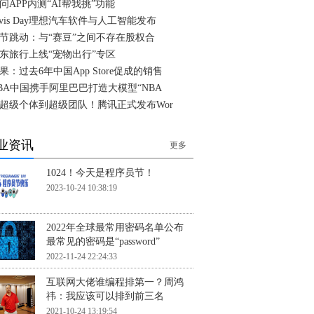
问APP内测“AI帮我挑”功能
ivis Day理想汽车软件与人工智能发布
节跳动：与“赛豆”之间不存在股权合
东旅行上线“宠物出行”专区
果：过去6年中国App Store促成的销售
BA中国携手阿里巴巴打造大模型“NBA
超级个体到超级团队！腾讯正式发布Wor
业资讯
更多
1024！今天是程序员节！
2023-10-24 10:38:19
2022年全球最常用密码名单公布
最常见的密码是“password”
2022-11-24 22:24:33
互联网大佬谁编程排第一？周鸿
祎：我应该可以排到前三名
2021-10-24 13:19:54