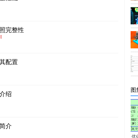
参照完整性
]
及其配置
图
能介绍
程简介
优化