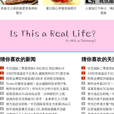
肉食主义者的最爱美食烤肉
夏日甜心草莓美食图片
人逢知己千杯少，喝
图片
图集
猜你喜欢的新闻
猜你喜欢的关
中芯国际二季度营收9.39亿美元 同比增长18.
中芯国际二季度营收9
AMD市值逼近千亿美元 威胁英特尔CPU霸主地
AMD市值逼近千亿
阿里达摩院升级遥感AI技术 支持防汛智能化
阿里达摩院升级遥感
Twitter又曝安全漏洞！这次威胁到安卓用户私
刚毕业年薪201万
刚毕业年薪201万！华为天才少年计划引入最高
诺基亚推出5G自动
诺基亚推出5G自动化运营：分钟级切片上线
努力追赶台积电！中
游戏内容月活突破3亿 快手：未来将引入1万家
腾讯与老干妈发布
努力追赶台积电！中芯国际宣布全力发展28nm工
华为已申请大量“鸿
快手游戏直播月活超2.2亿 游戏短视频月活破
比亚迪股价创新高 