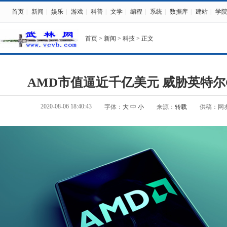
首页
|
新闻
|
娱乐
|
游戏
|
科普
|
文学
|
编程
|
系统
|
数据库
|
建站
|
学
首页
>
新闻
>
科技
> 正文
AMD市值逼近千亿美元 威胁英特尔
2020-08-06 18:40:43
字体：
大
中
小
来源：
转载
供稿：网