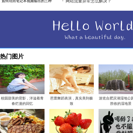
如何玩转笔记本视频输出的三种
网站流量异常怎么解决？
热门图片
校园甜美的背影，洋溢着青
芭蕾舞蹈表演，真实美到极
游览合肥滨湖湿地公园
春烂漫的回忆
致
胜收的湿地景